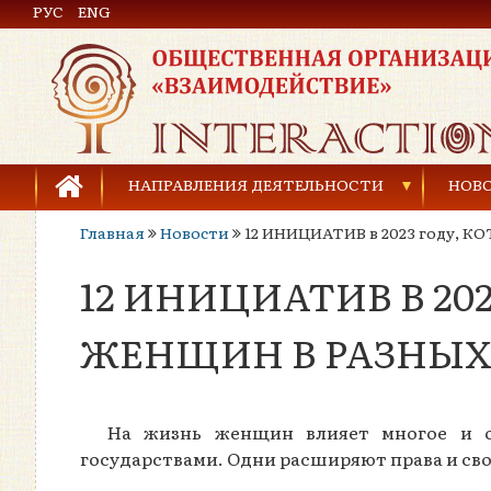
РУС
Общественная организация «Взаимодействие»
ENG
НАПРАВЛЕНИЯ ДЕЯТЕЛЬНОСТИ
НОВ
Главная
Новости
12 ИНИЦИАТИВ в 2023 году,
Предупреждение торговли людьми
12 ИНИЦИАТИВ В 2
Предупреждение насилия в семье
Права человека и развитие гражданского общ
ЖЕНЩИН В РАЗНЫХ
Развитие детей и молодёжи
На жизнь женщин влияет многое и 
государствами. Одни расширяют права и св