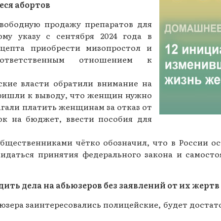
еся абортов
Газеты за 2015 г.
вободную продажу препаратов для
Газеты за 2014 г.
ому указу с сентября 2024 года в
ецепта приобрести мизопростол и
Газеты за 2013 г.
ответственным отношением к
Газеты за 2012 г.
ские власти обратили внимание на
ришли к выводу, что женщин нужно
гали платить женщинам за отказ от
ок на бюджет, ввести пособия для
бщественниками чётко обозначил, что в России ос
идаться принятия федерального закона и самосто
ить дела на абьюзеров без заявлений от их жертв
ьюзера заинтересовались полицейские, будет достат