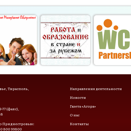
ье, Тирасполь,
Направления деятельности
Новости
Газета «Агора»
9-77 (факс),
58
О нас
о Приднестровью:
Контакты
 0 800 99800