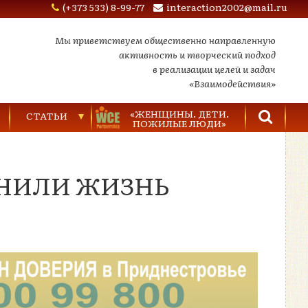
(+373 533) 8-99-77
interaction2002@mail.ru
Мы приветствуем общественно направленную
активность и творческий подход
в реализации целей и задач
«Взаимодействия»
«ЖЕНЩИНЫ. ДЕТИ.
СТАТЬИ
ПОЖИЛЫЕ ЛЮДИ»
Торговля людьми
МЕНИЛИ ЖИЗНЬ
Насилие в семье
Видеозаписи