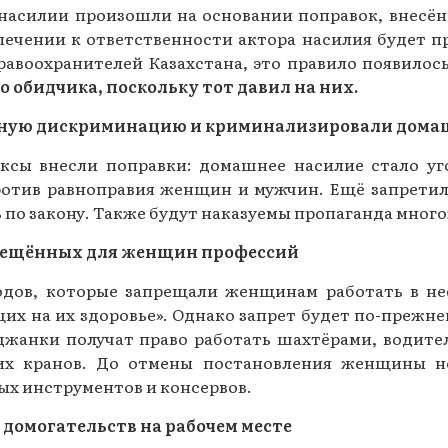
насилии произошли на основании поправок, внесённ
лечении к ответственности актора насилия будет п
равоохранителей Казахстана, это правило появилос
о обидчика, поскольку тот давил на них.
ерную дискриминацию и криминализировали дома
ксы внесли поправки: домашнее насилие стало уг
ротив равноправия женщин и мужчин. Ещё запрети
ь по закону. Также будут наказуемы пропаганда много
прещённых для женщин профессий
одов, которые запрещали женщинам работать в не
щих на их здоровье». Однако запрет будет по-прежн
йджанки получат право работать шахтёрами, водит
х кранов. До отмены постановления женщины не 
ых инструментов и консервов.
 домогательств на рабочем месте