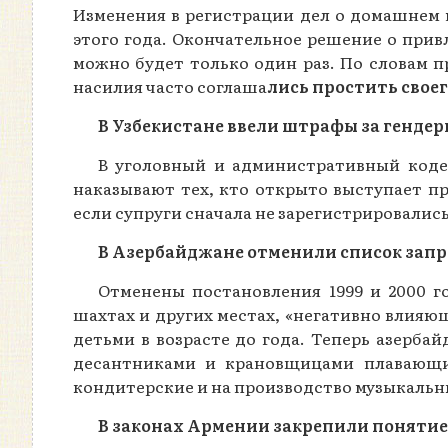
Изменения в регистрации дел о домашнем 
этого года. Окончательное решение о прив
можно будет только один раз. По словам п
насилия часто соглаша
лись простить своег
В Узбекистане ввели штрафы за генд
В уголовный и административный коде
наказывают тех, кто открыто выступает п
если супруги сначала не зарегистрировалис
В Азербайджане отменили список за
Отменены постановления 1999 и 2000 г
шахтах и других местах, «негативно влияю
детьми в возрасте до года. Теперь азерба
десантниками и крановщицами плавающи
кондитерские и на производство музыкальн
В законах Армении закрепили понятие