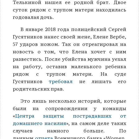
Телькиной нашел ее родной брат. Двое
суток рядом с трупом матери находилась
годовалая дочь.
В январе 2018 года полицейский Сергей
Гусятников нанес своей жене, Елене Вербе,
57 ударов ножом. Так он отреагировал на
новость о том, что Елена хочет с ним
развестись. После убийства мужчина уехал
на работу, оставив маленького ребенка
рядом с трупом матери. На суде
Гусятников
требовал
не лишать его
родительских прав.
Это лишь несколько историй, которые
были на сопровождении у команды
«
Центра защиты пострадавших от
домашнего насилия
», на самом деле таких
случаев намного больше. По
данным
отчета
Всемирного банка «Women,