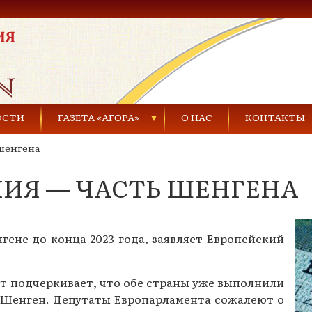
ОСТИ
ГАЗЕТА «АГОРА»
О НАС
КОНТАКТЫ
шенгена
Газеты за 2021 г.
НИЯ — ЧАСТЬ ШЕНГЕНА
Газеты за 2020 г.
ества
Газеты за 2019 г.
ене до конца 2023 года, заявляет Европейский
Газеты за 2018 г.
Газеты за 2017 г.
нт подчеркивает, что обе страны уже выполнили
Газеты за 2016 г.
 Шенген. Депутаты Европарламента сожалеют о