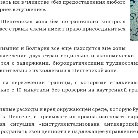
азать им в членстве «без предоставления любого
Газеты за 2015 г.
риев вступления».
Газеты за 2014 г.
Шенгенская зона без пограничного контроля
о все страны-члены имеют право присоединиться
Газеты за 2013 г.
Газеты за 2012 г.
умыния и Болгария все еще находятся вне зоны
 население двух стран социально и экономически
ются с задержками, бюрократическими трудностям
внительно с их коллегами в Шенгенской зоне.
 на пересечении границы, с которыми сталкиваю
ьно с 10 минутами без проверки на внутренней гр
вные расходы и вред окружающей среде, которую Рум
ве в Шенгене, и призывает их проанализировать в
яя ситуация «инструментализована антиевропей
продвигать свои ценности и надлежащее управление в