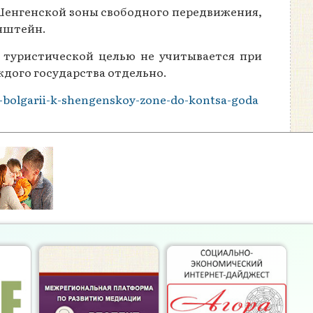
 Шенгенской зоны свободного передвижения,
енштейн.
с туристической целью не учитывается при
аждого государства отдельно.
-i-bolgarii-k-shengenskoy-zone-do-kontsa-goda