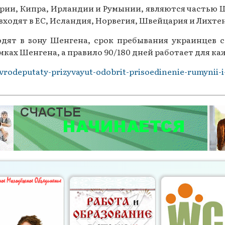
гарии, Кипра, Ирландии и Румынии, являются частью
 входят в ЕС, Исландия, Норвегия, Швейцария и Лихт
ходят в зону Шенгена, срок пребывания украинцев 
амках Шенгена, а правило 90/180 дней работает для к
evrodeputaty-prizyvayut-odobrit-prisoedinenie-rumynii