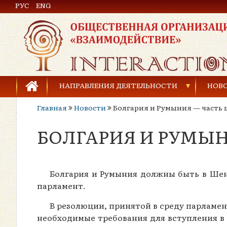
РУС
Общественная организация «Взаимодействие»
ENG
НАПРАВЛЕНИЯ ДЕЯТЕЛЬНОСТИ
НОВ
Главная
Новости
Болгария и Румыния — часть 
Предупреждение торговли людьми
БОЛГАРИЯ И РУМЫ
Предупреждение насилия в семье
Права человека и развитие гражданского общ
Болгария и Румыния должны быть в Шенг
Развитие детей и молодёжи
парламент.
В резолюции, принятой в среду парламе
необходимые требования для вступления в