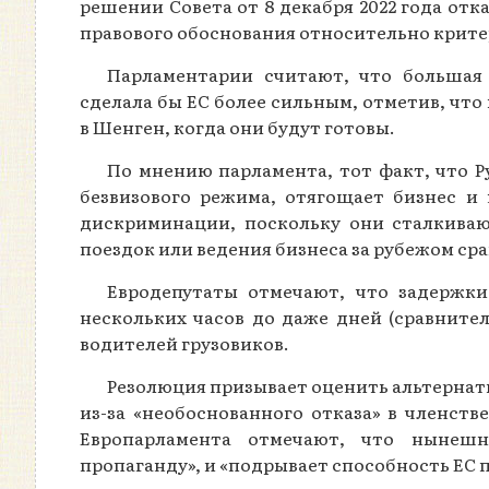
решении Совета от 8 декабря 2022 года отк
правового обоснования относительно крите
Парламентарии считают, что большая 
сделала бы ЕС более сильным, отметив, чт
в Шенген, когда они будут готовы.
По мнению парламента, тот факт, что Р
безвизового режима, отягощает бизнес и
дискриминации, поскольку они сталкива
поездок или ведения бизнеса за рубежом сра
Евродепутаты отмечают, что задержки
нескольких часов до даже дней (сравнител
водителей грузовиков.
Резолюция призывает оценить альтернати
из-за «необоснованного отказа» в членст
Европарламента отмечают, что нынешн
пропаганду», и «подрывает способность ЕС 