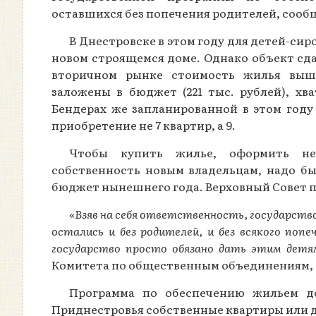
оставшихся без попечения родителей, сооб
В Днестровске в этом году для детей-си
новом строящемся доме. Однако объект сдад
вторичном рынке стоимость жилья выше
заложены в бюджет (221 тыс. рублей), хв
Бендерах же запланированной в этом году 
приобретение не 7 квартир, а 9.
Чтобы купить жилье, оформить не
собственность новым владельцам, надо б
бюджет нынешнего года. Верховный Совет пр
«Взяв на себя ответственность, государств
остались и без родителей, и без всякого по
государство просто обязано дать этим детя
Комитета по общественным объединениям, 
Программа по обеспечению жильем де
Приднестровья собственные квартиры или до