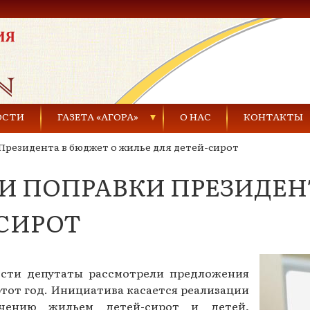
ОСТИ
ГАЗЕТА «АГОРА»
О НАС
КОНТАКТЫ
резидента в бюджет о жилье для детей-сирот
Газеты за 2021 г.
И ПОПРАВКИ ПРЕЗИДЕН
Газеты за 2020 г.
ества
Газеты за 2019 г.
СИРОТ
Газеты за 2018 г.
Газеты за 2017 г.
сти депутаты рассмотрели предложения
тот год. Инициатива касается реализации
Газеты за 2016 г.
ечению жильем детей-сирот и детей,