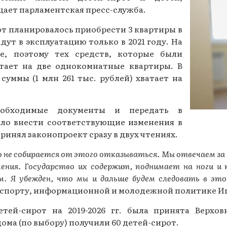
щает парламентская пресс-служба.
Газеты за 2015 г.
рот планировалось приобрести 3 квартиры в
Газеты за 2014 г.
ут в эксплуатацию только в 2021 году. На
Газеты за 2013 г.
, поэтому тех средств, которые были
атает на две однокомнатные квартиры. В
Газеты за 2012 г.
суммы (1 млн 261 тыс. рублей) хватает на
обходимые документы и передать в
ыло внести соответствующие изменения в
инял законопроект сразу в двух чтениях.
о не собирается от этого отказываться. Мы отвечаем за
печения. Государство их содержит, поднимает на ноги
м. Я убежден, что мы и дальше будем следовать в это
спорту, информационной и молодежной политике Иг
тей-сирот на 2019-2026 гг. была принята Верхо
ма (по выбору) получили 60 детей-сирот.