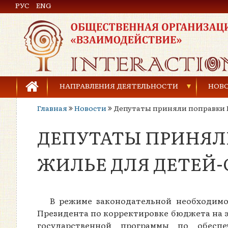
РУС
Общественная организация «Взаимодействие»
ENG
НАПРАВЛЕНИЯ ДЕЯТЕЛЬНОСТИ
НОВ
Главная
Новости
Депутаты приняли поправки П
Предупреждение торговли людьми
ДЕПУТАТЫ ПРИНЯЛ
Предупреждение насилия в семье
Права человека и развитие гражданского общ
ЖИЛЬЕ ДЛЯ ДЕТЕЙ-
Развитие детей и молодёжи
В режиме законодательной необходимо
Президента по корректировке бюджета на э
государственной программы по обесп