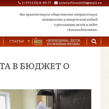
(+373 533) 8-99-77
interaction2002@mail.ru
Мы приветствуем общественно направленную
активность и творческий подход
в реализации целей и задач
«Взаимодействия»
«ЖЕНЩИНЫ. ДЕТИ.
СТАТЬИ
ПОЖИЛЫЕ ЛЮДИ»
Торговля людьми
ТА В БЮДЖЕТ О
Насилие в семье
Видеозаписи