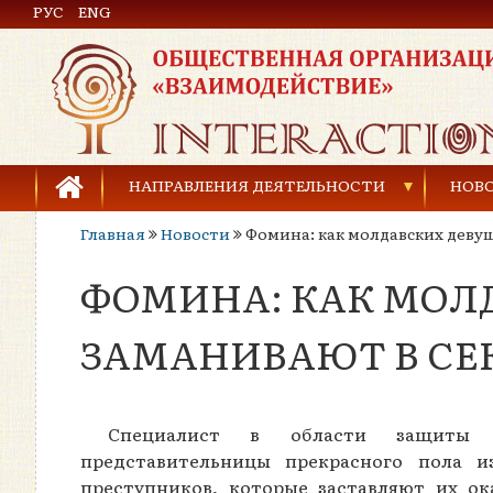
РУС
Общественная организация «Взаимодействие»
ENG
НАПРАВЛЕНИЯ ДЕЯТЕЛЬНОСТИ
НОВ
Главная
Новости
Фомина: как молдавских деву
Предупреждение торговли людьми
ФОМИНА: КАК МОЛ
Предупреждение насилия в семье
Права человека и развитие гражданского общ
ЗАМАНИВАЮТ В СЕ
Развитие детей и молодёжи
Специалист в области защиты п
представительницы прекрасного пола 
преступников, которые заставляют их ок