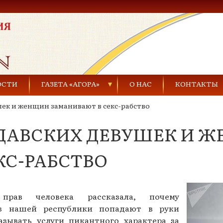
ОСТИ
ГАЗЕТА «АГОРА»
О НАС
КОНТАКТЫ
шек и женщин заманивают в секс-рабство
Газеты за 2021 г.
ДАВСКИХ ДЕВУШЕК И 
Газеты за 2020 г.
ества
Газеты за 2019 г.
КС-РАБСТВО
Газеты за 2018 г.
Газеты за 2017 г.
рав человека рассказала, почему
из нашей республики попадают в руки
Газеты за 2016 г.
азывать услуги пикантного характера за