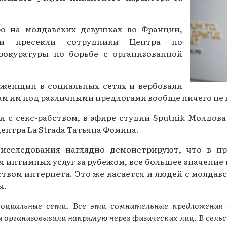
Газеты за 2015 г.
ро на молдавских девушках во Франции,
Газеты за 2014 г.
 и пресекли сотрудники Центра по
Газеты за 2013 г.
окуратуры по борьбе с организованной
Газеты за 2012 г.
енщин в социальных сетях и вербовали
ам им под различными предлогами вообще ничего не 
и с секс-рабством, в эфире студии Sputnik Молдова
нтра La Strada Татьяна Фомина.
 исследования наглядно демонстрируют, что в п
м интимных услуг за рубежом, все большее значен
твом интернета. Это же касается и людей с молдав
ы.
социальные сети. Все эти сомнительные предложения
 организовывали напрямую через физических лиц. В сель