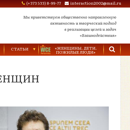
(+373 533) 8-99-77
interaction2002@mail.ru
Мы приветствуем общественно направленную
активность и творческий подход
в реализации целей и задач
«Взаимодействия»
«ЖЕНЩИНЫ. ДЕТИ.
СТАТЬИ
ПОЖИЛЫЕ ЛЮДИ»
Торговля людьми
ЖЕНЩИН
Насилие в семье
Видеозаписи