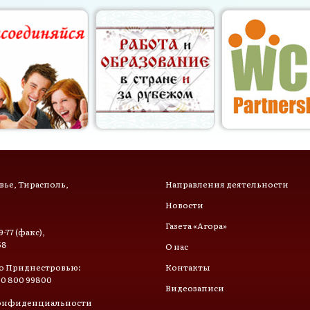
ье, Тирасполь,
Направления деятельности
Новости
Газета «Агора»
9-77 (факс),
58
О нас
о Приднестровью:
Контакты
 0 800 99800
Видеозаписи
онфиденциальности