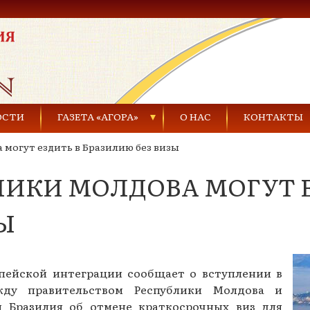
ОСТИ
ГАЗЕТА «АГОРА»
О НАС
КОНТАКТЫ
 могут ездить в Бразилию без визы
Газеты за 2021 г.
ИКИ МОЛДОВА МОГУТ Е
Газеты за 2020 г.
ества
Газеты за 2019 г.
Ы
Газеты за 2018 г.
Газеты за 2017 г.
пейской интеграции сообщает о вступлении в
жду правительством Республики Молдова и
Газеты за 2016 г.
и Бразилия об отмене краткосрочных виз для