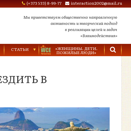
(+373 533) 8-99-77
interaction2002@mail.ru
Мы приветствуем общественно направленную
активность и творческий подход
в реализации целей и задач
«Взаимодействия»
«ЖЕНЩИНЫ. ДЕТИ.
СТАТЬИ
ПОЖИЛЫЕ ЛЮДИ»
Торговля людьми
ЗДИТЬ В
Насилие в семье
Видеозаписи