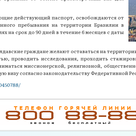
Газеты за 2015 г.
ющие действующий паспорт, освобождаются от
Газеты за 2014 г.
менного пребывания на территории Бразилии в
Газеты за 2013 г.
х на срок до 90 дней в течение 6 месяцев с даты
Газеты за 2012 г.
молдавские граждане желают оставаться на территории
ью, проводить исследования, проходить стажировк
ниматься миссионерской, религиозной, обществен
ю визу согласно законодательству Федеративной Ре
50450788/