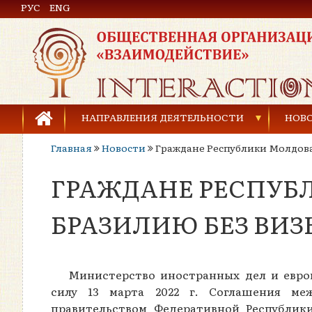
РУС
Общественная организация «Взаимодействие»
ENG
НАПРАВЛЕНИЯ ДЕЯТЕЛЬНОСТИ
НОВ
Главная
Новости
Граждане Республики Молдова
Предупреждение торговли людьми
ГРАЖДАНЕ РЕСПУБЛ
Предупреждение насилия в семье
Права человека и развитие гражданского общ
БРАЗИЛИЮ БЕЗ ВИЗ
Развитие детей и молодёжи
Министерство иностранных дел и евро
силу 13 марта 2022 г. Соглашения ме
правительством Федеративной Республик