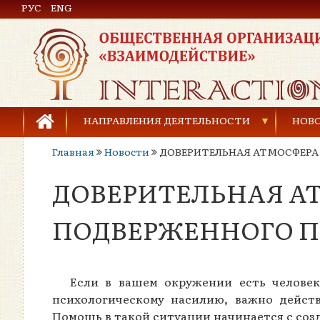
РУС
Общественная организация «Взаимодействие»
ENG
НАПРАВЛЕНИЯ ДЕЯТЕЛЬНОСТИ
НОВ
Главная
Новости
ДОВЕРИТЕЛЬНАЯ АТМОСФЕРА
Предупреждение торговли людьми
ДОВЕРИТЕЛЬНАЯ АТ
Предупреждение насилия в семье
Права человека и развитие гражданского общ
ПОДВЕРЖЕННОГО 
Развитие детей и молодёжи
Если в вашем окружении есть челове
психологическому насилию, важно дейст
Помощь в такой ситуации начинается с соз