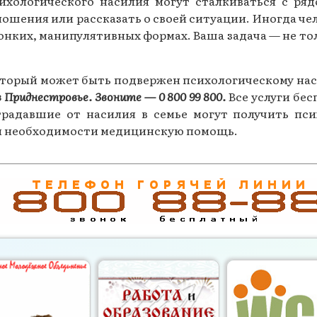
ихологического насилия могут сталкиваться с р
шения или рассказать о своей ситуации. Иногда чел
онких, манипулятивных формах. Ваша задача — не то
который может быть подвержен психологическому на
в Приднестровье.
Звоните — 0 800 99 800.
Все услуги б
страдавшие от насилия в семье могут получить пс
и необходимости медицинскую помощь.