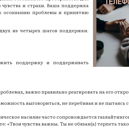
 чувства и страхи. Ваша поддержка
Газеты за 2015 г.
 к осознанию проблемы и принятию
Газеты за 2014 г.
Газеты за 2013 г.
двух из четырех шагов поддержки.
Газеты за 2012 г.
ожить поддержку и поддерживать
проблемах, важно правильно реагировать на его откро
озможность выговориться, не перебивая и не пытаясь
гическое насилие часто сопровождается газлайтингом
е: «Твои чувства важны. Ты не обязан(а) терпеть так