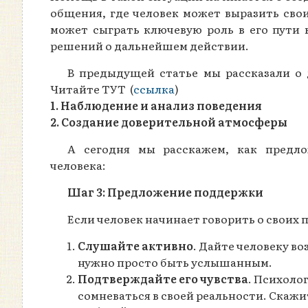
общения, где человек может выразить свои
может сыграть ключевую роль в его пути
решений о дальнейшем действии.
В предыдущей статье мы рассказали о 
Читайте ТУТ (
ссылка
)
1. Наблюдение и анализ поведения
2. Создание доверительной атмосферы
А сегодня мы расскажем, как предл
человека:
Шаг 3: Предложение поддержки
Если человек начинает говорить о своих 
Слушайте активно
. Дайте человеку в
нужно просто быть услышанным.
Подтверждайте его чувства
. Психоло
сомневаться в своей реальности. Скажит