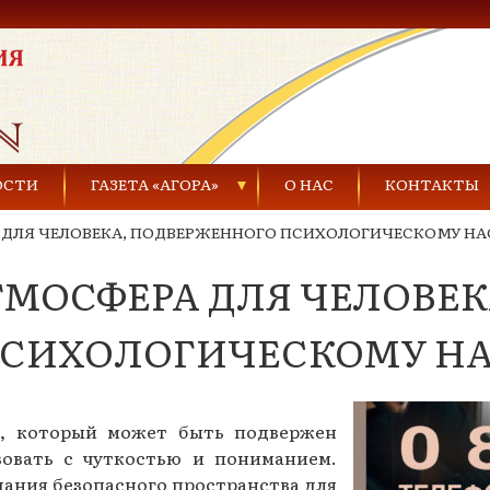
ОСТИ
ГАЗЕТА «АГОРА»
О НАС
КОНТАКТЫ
 ДЛЯ ЧЕЛОВЕКА, ПОДВЕРЖЕННОГО ПСИХОЛОГИЧЕСКОМУ Н
Газеты за 2021 г.
МОСФЕРА ДЛЯ ЧЕЛОВЕК
Газеты за 2020 г.
ества
Газеты за 2019 г.
ПСИХОЛОГИЧЕСКОМУ Н
Газеты за 2018 г.
Газеты за 2017 г.
к, который может быть подвержен
вовать с чуткостью и пониманием.
Газеты за 2016 г.
дания безопасного пространства для