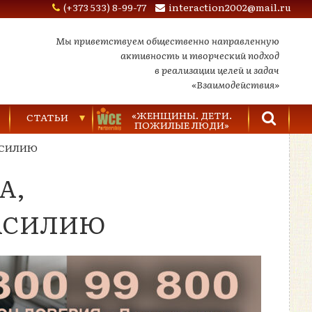
(+373 533) 8-99-77
interaction2002@mail.ru
Мы приветствуем общественно направленную
активность и творческий подход
в реализации целей и задач
«Взаимодействия»
«ЖЕНЩИНЫ. ДЕТИ.
СТАТЬИ
ПОЖИЛЫЕ ЛЮДИ»
АСИЛИЮ
Торговля людьми
А,
Насилие в семье
Видеозаписи
АСИЛИЮ