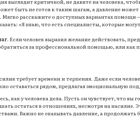
ция выглядит критичной, не давите на человека, чт
ожет быть не готов к таким шагам, а давление может
. Мягко расскажите о доступных вариантах помощи 
зать: «Я знаю, что есть специалисты, которые могут
шаг
. Если человек выразил желание действовать, пре
 обратиться за профессиональной помощью, или как 
илия требует времени и терпения. Даже если челове
жно оставаться рядом, предлагая эмоциональную подд
есь, как у человека дела. Пусть он чувствует, что вы
ешать остаться в отношениях, несмотря на насилие. 
ствами. Важно не оказывать давление, а продолжат