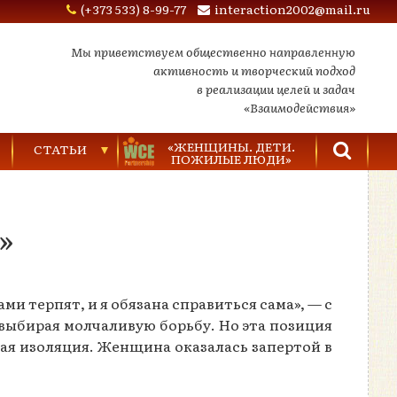
(+373 533) 8-99-77
interaction2002@mail.ru
Мы приветствуем общественно направленную
активность и творческий подход
в реализации целей и задач
«Взаимодействия»
«ЖЕНЩИНЫ. ДЕТИ.
СТАТЬИ
ПОЖИЛЫЕ ЛЮДИ»
Торговля людьми
»
Насилие в семье
Видеозаписи
и терпят, и я обязана справиться сама», — с
 выбирая молчаливую борьбу. Но эта позиция
щая изоляция. Женщина оказалась запертой в