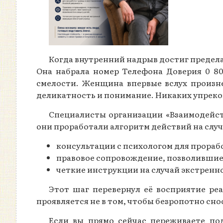
Когда внутренний надрыв достиг предела
Она набрала номер Телефона Доверия 0 80
смелости. Женщина впервые вслух произне
деликатность и понимание. Никаких упреков
Специалисты организации «Взаимодейст
они проработали алгоритм действий на слу
консультации с психологом для прораб
правовое сопровождение, позволившие
четкие инструкции на случай экстренно
Этот шаг перевернул её восприятие реа
проявляется не в том, чтобы безропотно снос
Если вы прямо сейчас переживаете по