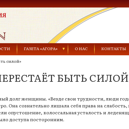
ОСТИ
ГАЗЕТА «АГОРА»
О НАС
КОНТАКТЫ
ыть силой»
Газеты за 2021 г.
ПЕРЕСТАЁТ БЫТЬ СИЛОЙ
Газеты за 2020 г.
ества
Газеты за 2019 г.
ный долг женщины. «Везде свои трудности, люди годам
Газеты за 2018 г.
о. Она сознательно лишала себя права на слабость,
Газеты за 2017 г.
сли опустошение, колоссальная усталость и леденя
было доступа посторонним.
Газеты за 2016 г.