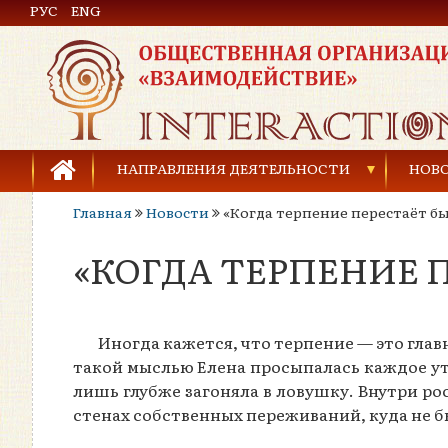
РУС
Общественная организация «Взаимодействие»
ENG
НАПРАВЛЕНИЯ ДЕЯТЕЛЬНОСТИ
НОВ
Главная
Новости
«Когда терпение перестаёт б
Предупреждение торговли людьми
«КОГДА ТЕРПЕНИЕ 
Предупреждение насилия в семье
Права человека и развитие гражданского общ
Иногда кажется, что терпение — это глав
Развитие детей и молодёжи
такой мыслью Елена просыпалась каждое утр
лишь глубже загоняла в ловушку. Внутри ро
стенах собственных переживаний, куда не 