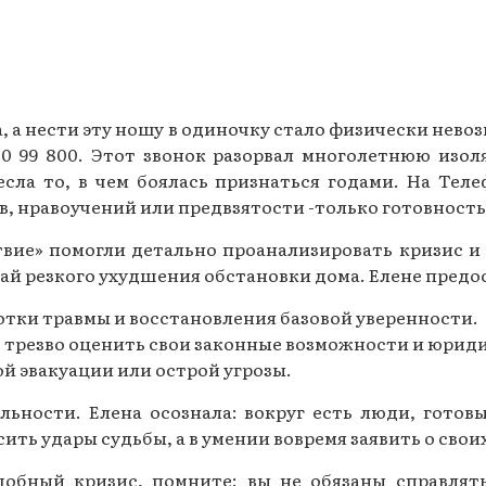
, а нести эту ношу в одиночку стало физически нев
0 99 800. Этот звонок разорвал многолетнюю изо
сла то, в чем боялась признаться годами. На Тел
, нравоучений или предвзятости -только готовность
вие» помогли детально проанализировать кризис и
чай резкого ухудшения обстановки дома. Елене пред
отки травмы и восстановления базовой уверенности.
 трезво оценить свои законные возможности и юрид
й эвакуации или острой угрозы.
льности. Елена осознала: вокруг есть люди, готов
ить удары судьбы, а в умении вовремя заявить о свои
добный кризис, помните: вы не обязаны справлят