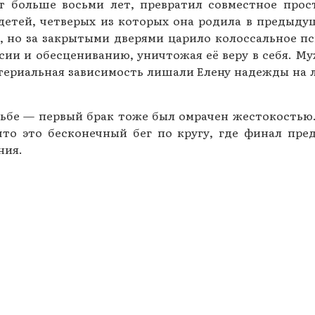
т больше восьми лет, превратил совместное прос
Газеты за 2015 г.
детей, четверых из которых она родила в предыд
 но за закрытыми дверями царило колоссальное п
Газеты за 2014 г.
ссии и обесцениванию, уничтожая её веру в себя. 
териальная зависимость лишали Елену надежды на 
Газеты за 2013 г.
Газеты за 2012 г.
дьбе — первый брак тоже был омрачен жестокостью.
что это бесконечный бег по кругу, где финал пре
ния.