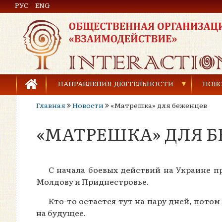
РУС
Общественная организация «Взаимодействие»
ENG
НАПРАВЛЕНИЯ ДЕЯТЕЛЬНОСТИ
НОВ
Главная
Новости
«Матрешка» для беженцев
Предупреждение торговли людьми
«МАТРЕШКА» ДЛЯ 
Предупреждение насилия в семье
Права человека и развитие гражданского общ
С начала боевых действий на Украине 
Развитие детей и молодёжи
Молдову и Приднестровье.
Кто-то остается тут на пару дней, пото
на будущее.