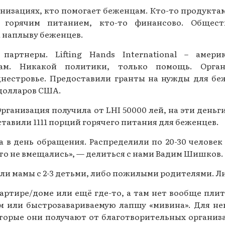
низациях, кто помогает беженцам. Кто-то продуктам
Газеты за 2015 г.
 горячим питанием, кто-то финансово. Общест
Газеты за 2014 г.
к наплыву беженцев.
Газеты за 2013 г.
ртнеры. Lifting Hands International – америк
цам. Никакой политики, только помощь. Орган
Газеты за 2012 г.
нестровье. Предоставили гранты на нужды для бе
 долларов США.
рганизация получила от LHI 50000 лей, на эти деньг
авили 1111 порций горячего питания для беженцев.
а в день обращения. Распределили по 20-30 человек 
то не вмещались», — делиться с нами Вадим Шишков.
и мамы с 2-3 детьми, либо пожилыми родителями. Либ
артире/доме или ещё где-то, а там нет вообще плит
м или быстрозавариваемую лапшу «мивина». Для не
торые они получают от благотворительных организа