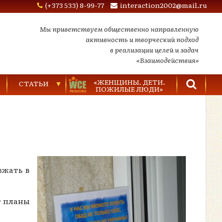
(+373 533) 8-99-77
interaction2002@mail.ru
Мы приветствуем общественно направленную
активность и творческий подход
в реализации целей и задач
«Взаимодействия»
«ЖЕНЩИНЫ. ДЕТИ.
СТАТЬИ
ПОЖИЛЫЕ ЛЮДИ»
Торговля людьми
Насилие в семье
Видеозаписи
зжать в
т планы