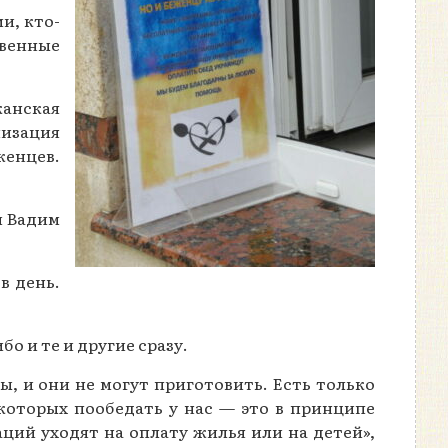
и, кто-
венные
анская
изация
женцев.
и Вадим
в день.
о и те и другие сразу.
ы, и они не могут приготовить. Есть только
которых пообедать у нас — это в принципе
ций уходят на оплату жилья или на детей»,