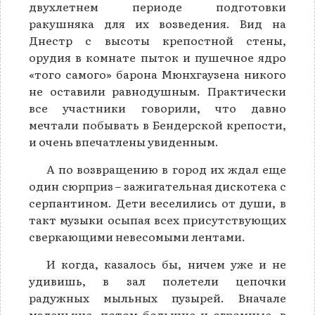
двухлетнем периоде подготовки
ракушняка для их возведения. Вид на
Днестр с высоты крепостной стены,
орудия в комнате пыток и пушечное ядро
«того самого» барона Мюнхгаузена никого
не оставили равнодушным. Практически
все участники говорили, что давно
мечтали побывать в Бендерской крепости,
и очень впечатлены увиденным.
А по возвращению в город их ждал еще
один сюрприз – зажигательная дискотека с
серпантином. Дети веселились от души, в
такт музыки осыпая всех присутствующих
сверкающими невесомыми лентами.
И когда, казалось бы, ничем уже и не
удивишь, в зал полетели цепочки
радужных мыльных пузырей. Вначале
маленькие, потом большие и огромные, в