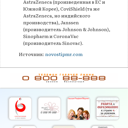
AstraZeneca (произведенная в ЕС и
Южной Корее), CoviShield (та же
AstraZeneca, но индийского
производства), Janssen
(производитель Johnson & Johnson),
Sinopharm и CoronaVac
(производитель Sinovac).
Источник:
novostipmr.com