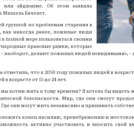
 или эйджизме. Об этом заявила
Газеты за 2015 г.
а Мишель Бачелет.
Газеты за 2014 г.
й группой по проблемам старения в
Газеты за 2013 г.
, как никогда ранее, пожилые люди
 в полной мере пользоваться своими
Газеты за 2012 г.
дународные правовые рамки, которые
– наоборот, делают пожилых людей невидимыми», – 
отметила, что к 2050 году пожилых людей в возрасте 
 возрасте от 15 до 24 лет.
 мы хотим жить к тому времени? Я хотела бы видеть
ической безопасности. Мир, где они смогут продол
т. Где они могут жить независимо и принимать собстве
 положить конец насилию, пренебрежению и жестоко
ожность активно участвовать и вносить свой вкла