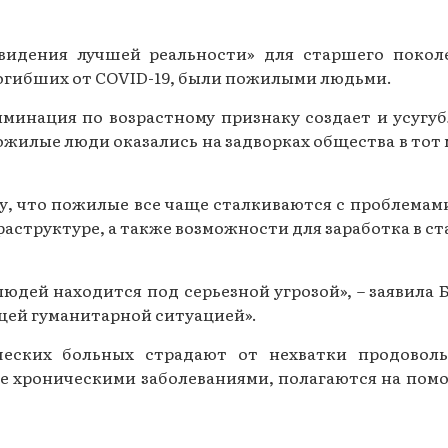
видения лучшей реальности» для старшего поколе
огибших от COVID-19, были пожилыми людьми.
минация по возрастному признаку создает и усугуб
Пожилые люди оказались на задворках общества в тот 
у, что пожилые все чаще сталкиваются с проблемами
аструктуре, а также возможности для заработка в ст
дей находится под серьезной угрозой», – заявила Б
щей гуманитарной ситуацией».
еских больных страдают от нехватки продовольс
 хроническими заболеваниями, полагаются на помо