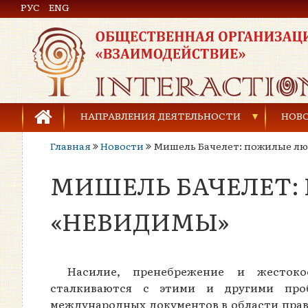
РУС
Общественная организация «Взаимодействие»
ENG
НАПРАВЛЕНИЯ ДЕЯТЕЛЬНОСТИ
НОВ
Главная
Новости
Мишель Бачелет: пожилые лю
Предупреждение торговли людьми
МИШЕЛЬ БАЧЕЛЕТ:
Предупреждение насилия в семье
Права человека и развитие гражданского общ
«НЕВИДИМЫ»
Развитие детей и молодёжи
Насилие, пренебрежение и жесто
сталкиваются с этими и другими про
международных документов в области прав