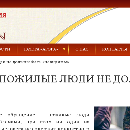
ОСТИ
ГАЗЕТА «АГОРА»
О НАС
КОНТАКТЫ
ди не должны быть «невидимы»
Газеты за 2021 г.
 ПОЖИЛЫЕ ЛЮДИ НЕ Д
Газеты за 2020 г.
ества
Газеты за 2019 г.
Газеты за 2018 г.
Газеты за 2017 г.
кое обращение – пожилые люди
блемами, при этом ни один из
Газеты за 2016 г.
 человека не содержит конкретного