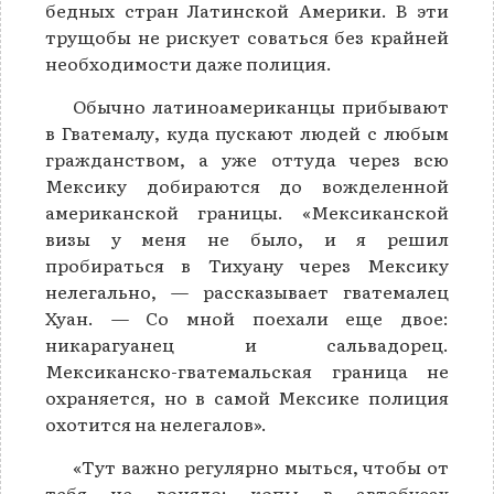
бедных стран Латинской Америки. В эти
трущобы не рискует соваться без крайней
необходимости даже полиция.
Обычно латиноамериканцы прибывают
в Гватемалу, куда пускают людей с любым
гражданством, а уже оттуда через всю
Мексику добираются до вожделенной
американской границы. «Мексиканской
визы у меня не было, и я решил
пробираться в Тихуану через Мексику
нелегально, — рассказывает гватемалец
Хуан. — Со мной поехали еще двое:
никарагуанец и сальвадорец.
Мексиканско-гватемальская граница не
охраняется, но в самой Мексике полиция
охотится на нелегалов».
«Тут важно регулярно мыться, чтобы от
тебя не воняло: копы в автобусах