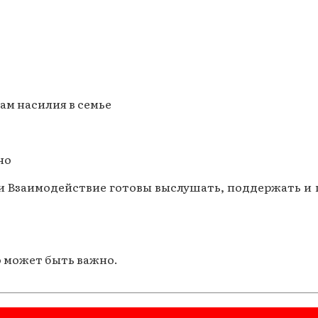
Газеты за 2015 г.
Газеты за 2014 г.
Газеты за 2013 г.
сам насилия в семье
Газеты за 2012 г.
но
 Взаимодействие готовы выслушать, поддержать и п
о может быть важно.