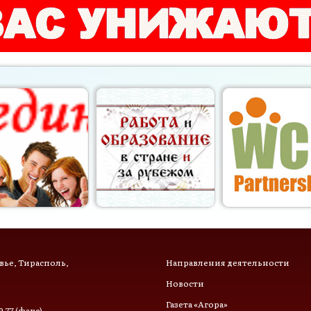
ье, Тирасполь,
Направления деятельности
Новости
Газета «Агора»
9-77 (факс),