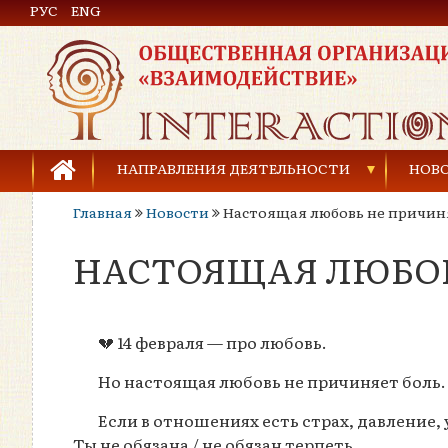
РУС
Общественная организация «Взаимодействие»
ENG
НАПРАВЛЕНИЯ ДЕЯТЕЛЬНОСТИ
НОВ
Главная
Новости
Настоящая любовь не причин
Предупреждение торговли людьми
НАСТОЯЩАЯ ЛЮБОВ
Предупреждение насилия в семье
Права человека и развитие гражданского общ
💔 14 февраля — про любовь.
Развитие детей и молодёжи
Но настоящая любовь не причиняет боль.
Если в отношениях есть страх, давление,
Ты не обязана / не обязан терпеть.