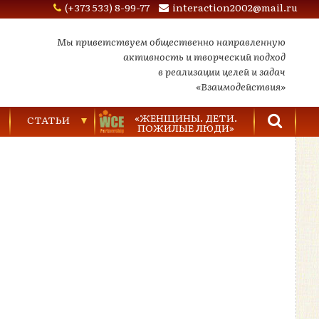
(+373 533) 8-99-77
interaction2002@mail.ru
Мы приветствуем общественно направленную
активность и творческий подход
в реализации целей и задач
«Взаимодействия»
«ЖЕНЩИНЫ. ДЕТИ.
СТАТЬИ
ПОЖИЛЫЕ ЛЮДИ»
Торговля людьми
Насилие в семье
Видеозаписи