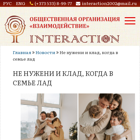
РУС
ENG
(+373 533) 8-99-77
interaction2002@mail.ru
Главная
Новости
Не нужени и клад, когда в
семье лад
НЕ НУЖЕНИ И КЛАД, КОГДА В
СЕМЬЕ ЛАД