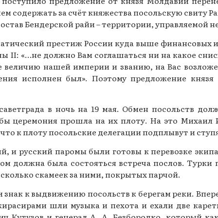
 поступило предложение от князя Молдавии перене
ием содержать за счёт княжества посольскую свиту 
 состав Бендерской райи – территории, управляемой
атический престиж России куда выше финансовых и
ы II: «…не должно Вам соглашаться ни на какое сни
 величию нашей империи и званию, на Вас возложен
ния исполнен был». Поэтому предложение князя 
саветграда в ночь на 19 мая. Обмен посольств дол
ы церемония прошла на их плоту. На это Михаил И
, что к плоту посольские делегации подплывут и ступ
кий, и русский паромы были готовы к перевозке экип
ом должна была состояться встреча послов. Турки
несколько скамеек за ними, покрытых парчой.
 знак к выдвижению посольств к берегам реки. Впере
 кирасирами шли музыка и пехота и ехали две каре
ч Кутузов и генерал А. А. Безбородко, который ка