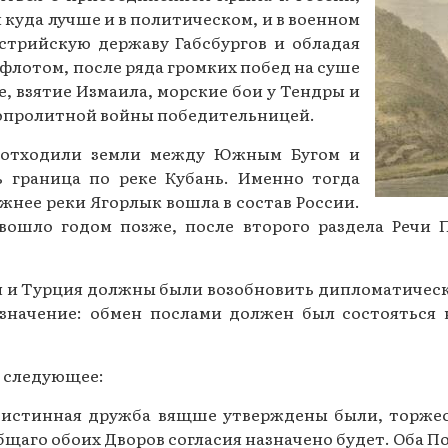
 куда лучше и в политическом, и в военном
Газеты за 2015 г.
стрийскую державу Габсбургов и обладая
Газеты за 2014 г.
флотом, после ряда громких побед на суше
, взятие Измаила, морские бои у Тендры и
Газеты за 2013 г.
вопролитной войны победительницей.
Газеты за 2012 г.
и отходили земли между Южным Бугом и
ь граница по реке Кубань. Именно тогда
нее реки Ягорлык вошла в состав России.
вошло годом позже, после второго раздела Речи П
ия и Турция должны были возобновить дипломатичес
начение: обмен послами должен был состояться н
а следующее:
истинная дружба вящше утверждены были, торжес
общаго обоих Дворов согласия назначено будет. Оба П