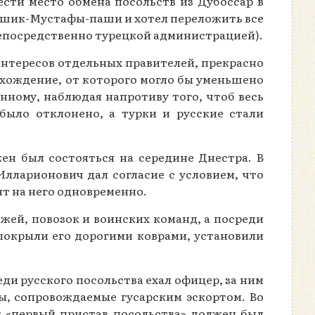
сти место обмена посольств из Дубоссар в
Рашик-Мустафы-паши и хотел переложить все
 непосредственно турецкой администрацией).
нтересов отдельных правителей, прекрасно
схождение, от которого могло бы уменьшено
ному, наблюдая напротиву того, чтоб весь
было отклонено, а турки и русские стали
жен был состояться на середине Днестра. В
лларионович дал согласие с условием, что
ят на него одновременно.
ажей, повозок и воинских команд, а посреди
 покрыли его дорогими коврами, установили
ди русского посольства ехал офицер, за ним
ты, сопровождаемые гусарским эскортом. Во
к «первый пристав посольства» должен был