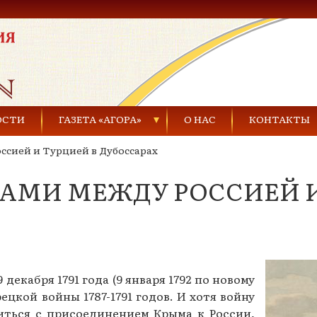
ОСТИ
ГАЗЕТА «АГОРА»
О НАС
КОНТАКТЫ
ссией и Турцией в Дубоссарах
Газеты за 2021 г.
АМИ МЕЖДУ РОССИЕЙ И
Газеты за 2020 г.
ества
Газеты за 2019 г.
Газеты за 2018 г.
Газеты за 2017 г.
екабря 1791 года (9 января 1792 по новому
ецкой войны 1787-1791 годов. И хотя войну
Газеты за 2016 г.
иться с присоединением Крыма к России,