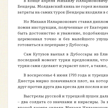
В конце апреля Михаилу Илларионовичу
Бендеры. Молдавский князь не горел желан
затраты на самих турок (Бендеры входили в
Но Михаил Илларионович ставил диплом
помня инструкции, полученные от Екатерин
быть достоинство и уважение, подобающее
церемониал точно и без малейшего упуще
готовиться к переправе у Дубоссар.
Сам Кутузов выехал в Дубоссары из Ели
последний момент турки предложили, чтоб
турки сами сделают и украсят плот, а также
В воскресенье 4 июня 1793 года и турец
Днестра мирно покачивался плот, на котор
друг против друга два кресла для послов и 
Выстрелы русской и турецкой пушек дали
– два солдата со значками и кирасиры. За
второй карете сидели Михаил Илларионови