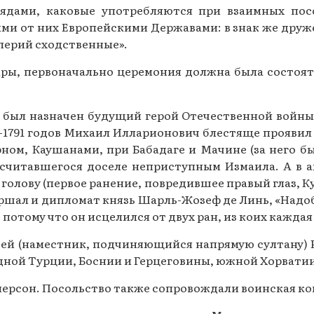
ядами, каковые употребляются при взаимных по
и от них Европейскими Державами: в знак же друж
перий сходственные».
ы, первоначально церемония должна была состояться
был назначен будущий герой Отечественной войны 1
-1791 годов Михаил Илларионович блестяще проявил
ом, Каушанами, при Бабадаге и Мачине (за него бы
 считавшегося доселе неприступным Измаила. А в а
олову (первое ранение, повредившее правый глаз, Ку
аршал и дипломат князь Шарль-Жозеф де Линь, «Надо
потому что он исцелился от двух ран, из коих каждая
бей (наместник, подчиняющийся напрямую султану) 
адной Турции, Боснии и Герцеговины, южной Хорват
персон. Посольство также сопровождали воинская ком