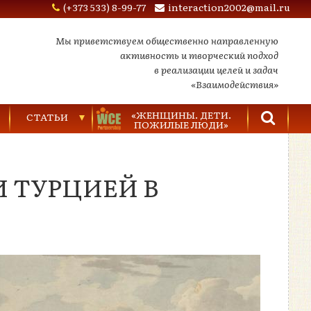
(+373 533) 8-99-77
interaction2002@mail.ru
Мы приветствуем общественно направленную
активность и творческий подход
в реализации целей и задач
«Взаимодействия»
«ЖЕНЩИНЫ. ДЕТИ.
СТАТЬИ
ПОЖИЛЫЕ ЛЮДИ»
Торговля людьми
 ТУРЦИЕЙ В
Насилие в семье
Видеозаписи