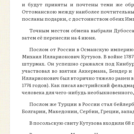
и будут приняты и почтены теми же обр
Оттоманскою между наиболее почтительным
посланы подарки, с достоинством обеих Им
Точным местом обмена выбрали Дубоссар
затем её перенесли на 4 июня.
Послом от России в Османскую империю 
Михаил Илларионович Кутузов. В войне 1787
штурмах. Он успешно сражался под Кинбурн
участвовал во взятии Аккермана, Бендер и
Илларионович был вторично тяжело ранен в г
1774 годов). Как писал австрийский фельдм
человека для чего-нибудь необыкновенного, 
Послом же Турции в России стал бейлер
Болгарии, Македонии, Сербии, Греции, зап
В посольскую свиту Кутузова входили 68 