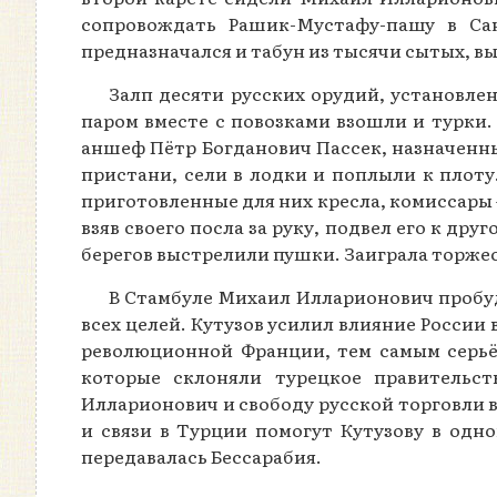
сопровождать Рашик-Мустафу-пашу в Сан
предназначался и табун из тысячи сытых, 
Залп десяти русских орудий, установлен
паром вместе с повозками взошли и турки. 
аншеф Пётр Богданович Пассек, назначенн
пристани, сели в лодки и поплыли к плоту.
приготовленные для них кресла, комиссары 
взяв своего посла за руку, подвел его к д
берегов выстрелили пушки. Заиграла торже
В Стамбуле Михаил Илларионович пробуде
всех целей. Кутузов усилил влияние России
революционной Франции, тем самым серьёз
которые склоняли турецкое правительс
Илларионович и свободу русской торговли 
и связи в Турции помогут Кутузову в одн
передавалась Бессарабия.