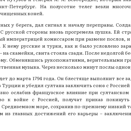
кт-Петербург. На полусотне телег везли много
вычищенных коней.
ных у берега, дал сигнал к началу переправы. Солд
С русской стороны вновь прогремела пушка. Ей стра
ый императрицей комиссаром при размене послов, 
 К нему русские и турки, как и было условлено за
– на скамейки, свита стояла сзади. После недолгой б
ругому. Обменявшись рукопожатиями, верительными гр
ственная музыка. Через несколько минут послы одно
т до марта 1794 года. Он блестяще выполнит все за
 в Турции и убедил султана заключить союз с Росси
но ослабив французское влияние при султанском 
тво к войне с Россией, получат приказ покинут
в Средиземном море, сохранив по-прежнему низкий 
ом из главных достижений его карьеры – заключени