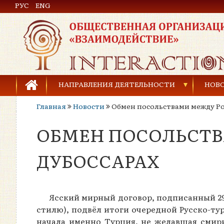
РУС
Общественная организация «Взаимодействие»
ENG
НАПРАВЛЕНИЯ ДЕЯТЕЛЬНОСТИ
НОВ
Главная
Новости
Обмен посольствами между Ро
Предупреждение торговли людьми
ОБМЕН ПОСОЛЬСТВ
Предупреждение насилия в семье
Права человека и развитие гражданского общ
ДУБОССАРАХ
Развитие детей и молодёжи
Ясский мирный договор, подписанный 29 д
стилю), подвёл итоги очередной Русско-тур
начала именно Турция, не желавшая смир