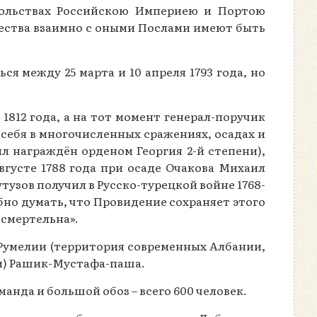
сольствах Российскою Империею и Портою
ества взаимно с оными Послами имеют быть
 между 25 марта и 10 апреля 1793 года, но
812 года, а на тот момент генерал-поручик
 себя в многочисленных сражениях, осадах и
л награждён орденом Георгия 2-й степени),
вгусте 1788 года при осаде Очакова Михаил
тузов получил в Русско-турецкой войне 1768-
бно думать, что Провидение сохраняет этого
 смертельна».
Румелии (территория современных Албании,
ии) Рашик-Мустафа-паша.
анда и большой обоз – всего 600 человек.