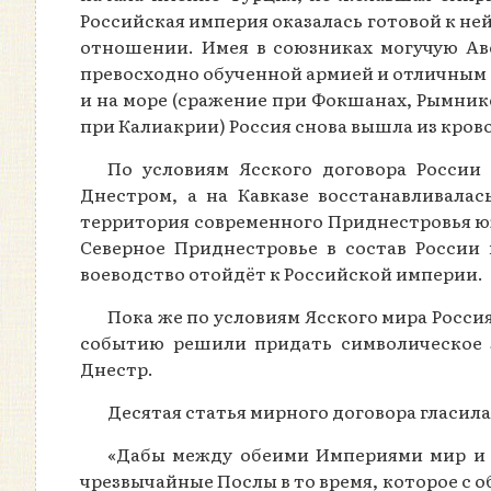
Российская империя оказалась готовой к ней
отношении. Имея в союзниках могучую Ав
превосходно обученной армией и отличным 
и на море (сражение при Фокшанах, Рымнике
при Калиакрии) Россия снова вышла из кро
По условиям Ясского договора Росси
Днестром, а на Кавказе восстанавливалас
территория современного Приднестровья юж
Северное Приднестровье в состав России 
воеводство отойдёт к Российской империи.
Пока же по условиям Ясского мира Росс
событию решили придать символическое з
Днестр.
Десятая статья мирного договора гласил
«Дабы между обеими Империями мир и 
чрезвычайные Послы в то время, которое с 