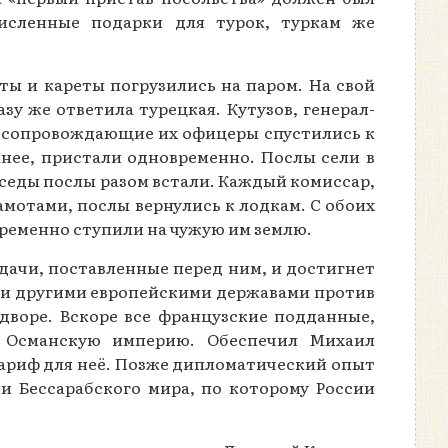
численные подарки для турок, туркам же
аты и кареты погрузились на паром. На свой
зу же ответила турецкая. Кутузов, генерал-
и сопровождающие их офицеры спустились к
ранее, пристали одновременно. Послы сели в
еседы послы разом встали. Каждый комиссар,
амотами, послы вернулись к лодкам. С обоих
временно ступили на чужую им землю.
дачи, поставленные перед ним, и достигнет
ей и другими европейскими державами против
дворе. Вскоре все французские подданные,
ь Османскую империю. Обеспечил Михаил
тариф для неё. Позже дипломатический опыт
и Бессарабского мира, по которому России