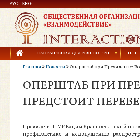
РУС
Общественная организация «Взаимодействие»
ENG
НАПРАВЛЕНИЯ ДЕЯТЕЛЬНОСТИ
НОВ
Главная
Новости
Оперштаб при Президенте: Во
Предупреждение торговли людьми
ОПЕРШТАБ ПРИ ПР
Предупреждение насилия в семье
Права человека и развитие гражданского общ
ПРЕДСТОИТ ПЕРЕВ
Развитие детей и молодёжи
Президент ПМР Вадим Красносельский пров
профилактике и недопущению распростр