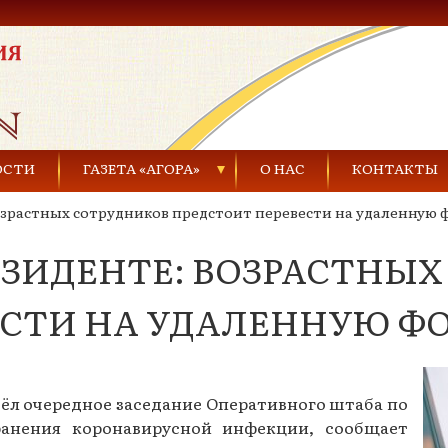
ОСТИ
ГАЗЕТА «АГОРА»
О НАС
КОНТАКТЫ
зрастных сотрудников предстоит перевести на удаленную 
Газеты за 2021 г.
ЕЗИДЕНТЕ: ВОЗРАСТНЫХ
Газеты за 2020 г.
ества
Газеты за 2019 г.
ЕСТИ НА УДАЛЕННУЮ Ф
Газеты за 2018 г.
Газеты за 2017 г.
ёл очередное заседание Оперативного штаба по
Газеты за 2016 г.
анения коронавирусной инфекции, сообщает