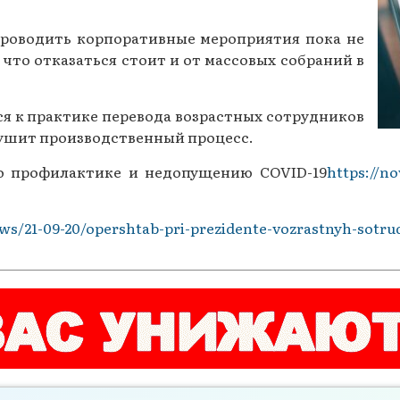
Газеты за 2015 г.
 проводить корпоративные мероприятия пока не
Газеты за 2014 г.
что отказаться стоит и от массовых собраний в
Газеты за 2013 г.
ся к практике перевода возрастных сотрудников
Газеты за 2012 г.
арушит производственный процесс.
о профилактике и недопущению COVID-19
https://n
ws/21-09-20/opershtab-pri-prezidente-vozrastnyh-sotru