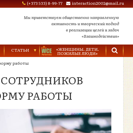
(+373 533) 8-99-77
interaction2002@mail.ru
Мы приветствуем общественно направленную
активность и творческий подход
в реализации целей и задач
«Взаимодействия»
«ЖЕНЩИНЫ. ДЕТИ.
СТАТЬИ
ПОЖИЛЫЕ ЛЮДИ»
форму работы
Торговля людьми
 СОТРУДНИКОВ
Насилие в семье
Видеозаписи
ОРМУ РАБОТЫ