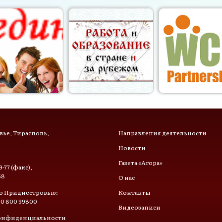
ье, Тирасполь,
Направления деятельности
Новости
Газета «Агора»
9-77 (факс),
58
О нас
о Приднестровью:
Контакты
 0 800 99800
Видеозаписи
онфиденциальности