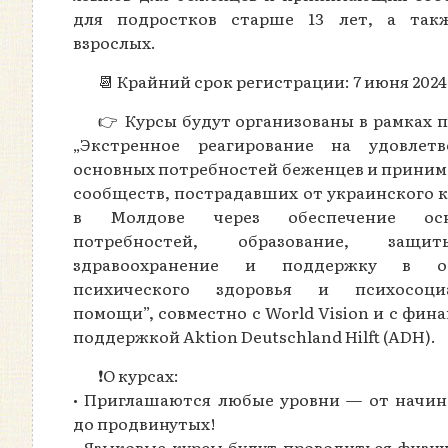
для подростков старше 13 лет, а так
взрослых.
📆 Крайний срок регистрации: 7 июня 2024 
👉 Курсы будут организованы в рамках 
„Экстренное реагирование на удовлетв
основных потребностей беженцев и прини
сообществ, пострадавших от украинского 
в Молдове через обеспечение осн
потребностей, образование, защ
здравоохранение и поддержку в об
психического здоровья и психосоци
помощи”, совместно с World Vision и с фин
поддержкой Aktion Deutschland Hilft (ADH).
❗️О курсах:
• Приглашаются любые уровни — от начи
до продвинутых!
• Языковые курсы будут проводиться физи