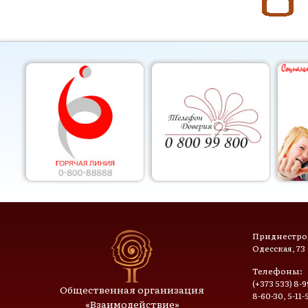
Приднестров
Одесская, 73
Телефоны:
(+373 533) 8-9
Общественная организация
8-60-30, 5-11-
«Взаимодействие»