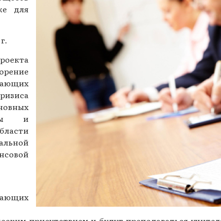
же для
Газеты за 2015 г.
Газеты за 2014 г.
г.
Газеты за 2013 г.
проекта
орение
Газеты за 2012 г.
мающих
кризиса
овных
иты и
ласти
альной
ансовой
нающих
ческим присутствием и будут преподаваться учите