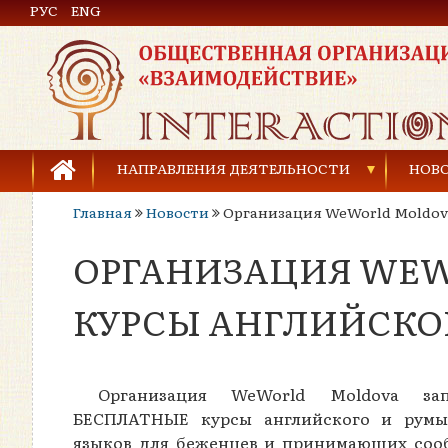
РУС
Общественная организация «Взаимодействие»
ENG
НАПРАВЛЕНИЯ ДЕЯТЕЛЬНОСТИ
НОВ
Главная
Новости
Организация WeWorld Moldova
Предупреждение торговли людьми
ОРГАНИЗАЦИЯ WEW
Предупреждение насилия в семье
Права человека и развитие гражданского общ
КУРСЫ АНГЛИЙСКО
Развитие детей и молодёжи
Организация WeWorld Moldova зап
БЕСПЛАТНЫЕ курсы английского и румы
языков для беженцев и принимающих соо