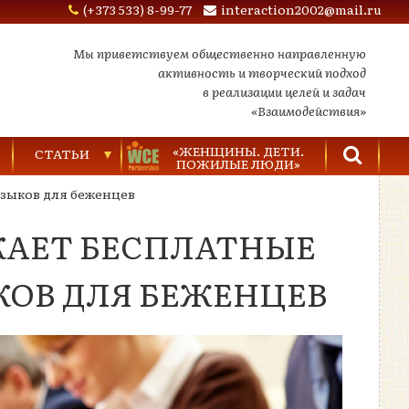
(+373 533) 8-99-77
interaction2002@mail.ru
Мы приветствуем общественно направленную
активность и творческий подход
в реализации целей и задач
«Взаимодействия»
«ЖЕНЩИНЫ. ДЕТИ.
СТАТЬИ
ПОЖИЛЫЕ ЛЮДИ»
зыков для беженцев
Торговля людьми
КАЕТ БЕСПЛАТНЫЕ
Насилие в семье
Видеозаписи
КОВ ДЛЯ БЕЖЕНЦЕВ