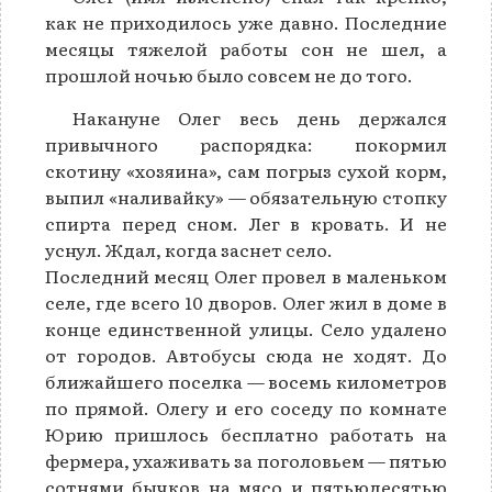
как не приходилось уже давно. Последние
месяцы тяжелой работы сон не шел, а
прошлой ночью было совсем не до того.
Накануне Олег весь день держался
привычного распорядка: покормил
скотину «хозяина», сам погрыз сухой корм,
выпил «наливайку» — обязательную стопку
спирта перед сном. Лег в кровать. И не
уснул. Ждал, когда заснет село.
Последний месяц Олег провел в маленьком
селе, где всего 10 дворов. Олег жил в доме в
конце единственной улицы. Село удалено
от городов. Автобусы сюда не ходят. До
ближайшего поселка — восемь километров
по прямой. Олегу и его соседу по комнате
Юрию пришлось бесплатно работать на
фермера, ухаживать за поголовьем — пятью
сотнями бычков на мясо и пятьюдесятью