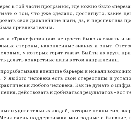
ерес к той части программы, где можно было «переза
ать о том, что уже сделано, достигнуто, какие це
ровать свои дальнейшие шаги, да, и перспектива 
 была привлекательна.
я» и «Трансформация» непросто было осознать и на
льные стороны, накопленные знания и опыт. Отстра
молодым, у которых горят глаза». Выйти из круга при
ать делать конкретные шаги в этом направлении.
прорабатывали внешние барьеры и искали возможнос
. У любого человека есть свои стереотипы и устано
 практически любого человека. Как не думать о цифра
нения, действовать и добиваться результатов – вот т
сных и удивительных людей, которые полны сил, эне
Меня очень поддерживали мои родные и близкие, э