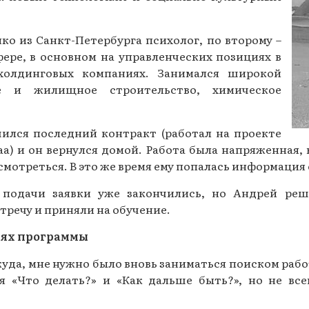
Газеты за 2015 г.
о из Санкт-Петербурга психолог, по второму –
Газеты за 2014 г.
фере, в основном на управленческих позициях в
Газеты за 2013 г.
холдинговых компаниях. Занимался широкой
ое и жилищное строительство, химическое
Газеты за 2012 г.
шился последний контракт (работал на проекте
а) и он вернулся домой. Работа была напряженная, 
смотреться. В это же время ему попалась информация 
 подачи заявки уже закончились, но Андрей реш
тречу и приняли на обучение.
лях программы
куда, мне нужно было вновь заниматься поиском работы
я «Что делать?» и «Как дальше быть?», но не вс