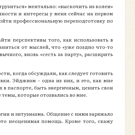
грузиться» ментально: «выскочить из колеи»
нности и интересы у меня сейчас на первом
пройти профессиональную переподготовку по
йти перспективы того, как использовать в
ниться от мыслей, что «уже поздно что-то
вычного, вновь «сесть за парту», расширить
ти, когда обсуждали, как следует готовить
вки. Эйджизм – одна из них, и это, как мне
х в паспорте, быть энергичным, ценить свои
е темы, которые отозвались во мне.
ргии и энтузиазма. Общение с ними заряжало
то неоценимая помощь. Кроме того, скажу