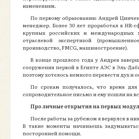
изменениям.
По первому образованию Андрей Цинченк
менеджер. Более 30 лет проработал в HR-с
крупных российских и международных 
отраслевой экспертизой (промышленн
производство, FMCG, машиностроение).
В конце прошлого года у Андрея завер
сооружения первой в Египте АЭС в Эль-Даба
поэтому хотелось немного перевести дух и о
По срокам получалось, что время для
сопроводительное письмо и ему пошли на вс
Про личные открытия на первых моду
После работы за рубежом я вернулся в ни
В такие моменты начинаешь задумыватьс
посторонней помощи.