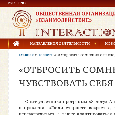
РУС
Общественная организация «Взаимодействие»
ENG
НАПРАВЛЕНИЯ ДЕЯТЕЛЬНОСТИ
НОВ
Главная
Новости
«Отбросить сомнения о паспо
Предупреждение торговли людьми
«ОТБРОСИТЬ СОМН
Предупреждение насилия в семье
Права человека и развитие гражданского общ
ЧУВСТВОВАТЬ СЕБ
Развитие детей и молодёжи
Опыт участника программы «Я могу» Ан
направления «Люди старшего возраста», 
перезагрузиться, а также адаптироваться