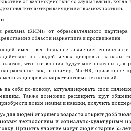
льствие от взаимодействия со слушателями, когда я
 и вдохновляются открывающимися возможностями.
ки
и реклама (SMM)» от образовательного партнер
редствами в области маркетинга и продвижения.
людей имеет все большее значение: социальные 
оздействие на людей через цифровые каналы к
 Полагаю, что эти знания будут мне полезны для 
 направление как, например, MarHR, призванное 
временных цифровых маркетинговых технологий.
ь на себя по-новому, актуализировать свои сильны
чевидны. Также возможно расширить круг общени
приобрести новые знания и навыки, получить подде
» для людей старшего возраста открыт до 25 июля 
 новым технологиям и социально-культурным из
вку. Принять участие могут люди старше 55 лет