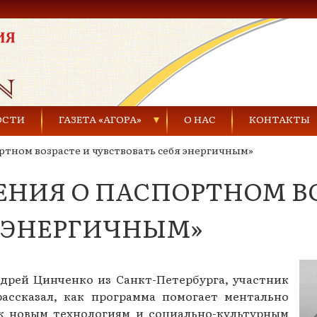
ОСТИ
ГАЗЕТА «АГОРА»
О НАС
КОНТАКТЫ
ртном возрасте и чувствовать себя энергичным»
Газеты за 2021 г.
ЕНИЯ О ПАСПОРТНОМ ВО
Газеты за 2020 г.
ества
Газеты за 2019 г.
Я ЭНЕРГИЧНЫМ»
Газеты за 2018 г.
Газеты за 2017 г.
дрей Цинченко из Санкт-Петербурга, участник
рассказал, как программа помогает ментально
Газеты за 2016 г.
 к новым технологиям и социально-культурным