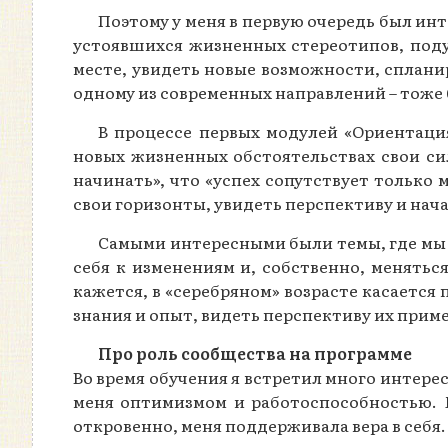
Поэтому у меня в первую очередь был инт
устоявшихся жизненных стереотипов, подум
месте, увидеть новые возможности, сплани
одному из современных направлений – тоже
В процессе первых модулей «Ориентаци
новых жизненных обстоятельствах свои си
начинать», что «успех сопутствует только 
свои горизонты, увидеть перспективу и нач
Самыми интересными были темы, где мы 
себя к изменениям и, собственно, меняться
кажется, в «серебряном» возрасте касается
знания и опыт, видеть перспективу их приме
Про роль сообщества на программе
Во время обучения я встретил много интере
меня оптимизмом и работоспособностью. 
откровенно, меня поддерживала вера в себя.