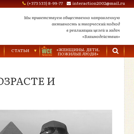
(+373 533) 8-99-77
interaction2002@mail.ru
Мы приветствуем общественно направленную
активность и творческий подход
в реализации целей и задач
«Взаимодействия»
«ЖЕНЩИНЫ. ДЕТИ.
СТАТЬИ
ПОЖИЛЫЕ ЛЮДИ»
Торговля людьми
ЗРАСТЕ И
Насилие в семье
Видеозаписи