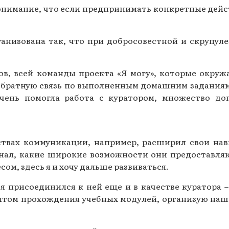
нимание, что если предпринимать конкретные дейст
рганизована так, что при добросовестной и скрупул
ов, всей команды проекта «Я могу», которые окруж
братную связь по выполненным домашним заданиям,
очень помогла работа с куратором, множество до
ствах коммуникации, например, расширил свои нав
 знал, какие широкие возможности они предоставл
ом, здесь я и хочу дальше развиваться.
 я присоединился к ней еще и в качестве куратора 
ытом прохождения учебных модулей, организую на