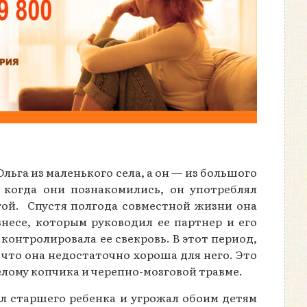
льга из маленького села, а он — из большого
, когда они познакомились, он употреблял
ьгой. Спустя полгода совместной жизни она
знесе, которым руководил ее партнер и его
контролировала ее свекровь. В этот период,
и что она недостаточно хороша для него. Это
релому копчика и черепно-мозговой травме.
л старшего ребенка и угрожал обоим детям