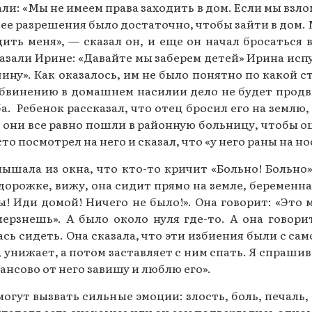
ли: «Мы не имеем права заходить в дом. Если мы взл
, ее разрешения было достаточно, чтобы зайти в дом
дить меня», — сказал он, и еще он начал бросатьс
зали Ирине: «Давайте мы заберем детей» Ирина испу
ну». Как оказалось, им не было понятно по какой ст
 обвинению в домашнем насилии дело не будет продв
. Ребенок рассказал, что отец бросил его на землю, 
но они все равно пошли в районную больницу, чтобы 
 посмотрел на него и сказал, что «у него раны на нос
лышала из окна, что кто-то кричит «Больно! Больно
дорожке, вижу, она сидит прямо на земле, беременная
ты! Иди домой! Ничего не было!». Она говорит: «Это 
мерзнешь». А было около нуля где-то. А она говорит
лась сидеть. Она сказала, что эти избиения были с с
, унижает, а потом заставляет с ним спать. Я спрашив
ансово от него завишу и люблю его».
могут вызвать сильные эмоции: злость, боль, печаль,