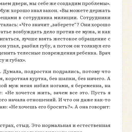
омаем двери, мы себе же создадим проблемы».
. Муж хорошо знал закон. «Вы можете держать
я вещами в сотрудника милиции. Сотрудники
галась: «Что значит „заберете“? Они хорошо
атье возбуждать дело против ее мужа, и как
игаться, лучше взять жестокое обращение с
он упал, разбил губу, а потом он толкнул его
оценить телесные повреждения ребенка. Врач
у и губах».
». Думала, подростки подрались, потому что
, короткая куртка, без шапки, без ничего. А
мой муж меня избил ногами, я беременна, на
: «Не хочется жить, зачем все это. Пусть я
амого начала отношений. И что он даже как-то
аю: «Не хочешь его бросить?». А она говорит:
 страх, стыд. Это нормальная и естественная