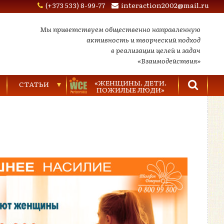
(+373 533) 8-99-77
interaction2002@mail.ru
Мы приветствуем общественно направленную
активность и творческий подход
в реализации целей и задач
«Взаимодействия»
«ЖЕНЩИНЫ. ДЕТИ.
СТАТЬИ
ПОЖИЛЫЕ ЛЮДИ»
Торговля людьми
Насилие в семье
Видеозаписи