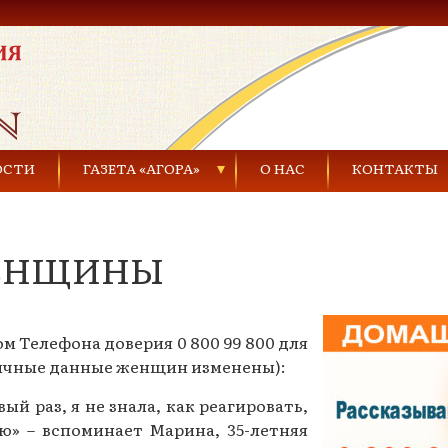
ОСТИ
ГАЗЕТА «АГОРА»
О НАС
КОНТАКТЫ
Газеты за 2021 г.
ЖЕНЩИНЫ
Газеты за 2020 г.
ества
Газеты за 2019 г.
м Телефона доверия 0 800 99 800 для
Газеты за 2018 г.
личные данные женщин изменены):
Газеты за 2017 г.
ый раз, я не знала, как реагировать,
Газеты за 2016 г.
ю» – вспоминает Марина, 35-летняя