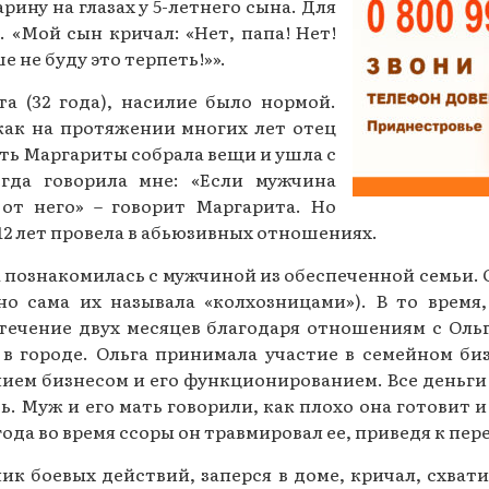
рину на глазах у 5-летнего сына. Для
Газеты за 2015 г.
«Мой сын кричал: «Нет, папа! Нет!
е не буду это терпеть!»».
Газеты за 2014 г.
а (32 года), насилие было нормой.
Газеты за 2013 г.
 как на протяжении многих лет отец
ать Маргариты собрала вещи и ушла с
Газеты за 2012 г.
гда говорила мне: «Если мужчина
 от него» – говорит Маргарита. Но
12 лет провела в абьюзивных отношениях.
а познакомилась с мужчиной из обеспеченной семьи. О
но сама их называла «колхозницами»). В то время
 течение двух месяцев благодаря отношениям с Ол
в городе. Ольга принимала участие в семейном би
ием бизнесом и его функционированием. Все деньги 
ь. Муж и его мать говорили, как плохо она готовит 
года во время ссоры он травмировал ее, приведя к пе
 боевых действий, заперся в доме, кричал, схвати