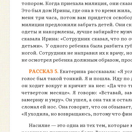
топором. Когда приехала милиция, они сказа
Это был дом Ирины, где она в то время жила
меня три часа, потом вам придется освобо
милиции предложили забрать детей. Они ска
одеты и накормлены, лучше забирайте мужчи
сказала Ирина: «Сотрудник сказал, что по
детьми». У одного ребенка была разбита губа
ногой. Сотрудник не направил их к врачу, 
не осмотрел ребенка должным образом, просто
РАССКАЗ 5.
Екатерина рассказала: «Я ус
голос был такой тонкий. Я и пошла. Иду по 
он ходит вокруг и кричит на нее: «Да что 
четвертом месяце». Я говорю: «Вставай, за
замерзну и умру». Он ушел, а она так и оста
сломал ей нос. Она говорит, что он обзывает
«Я уходила, но возвращаюсь, потому что фин
Насилие — это одна из тех тем, которые 