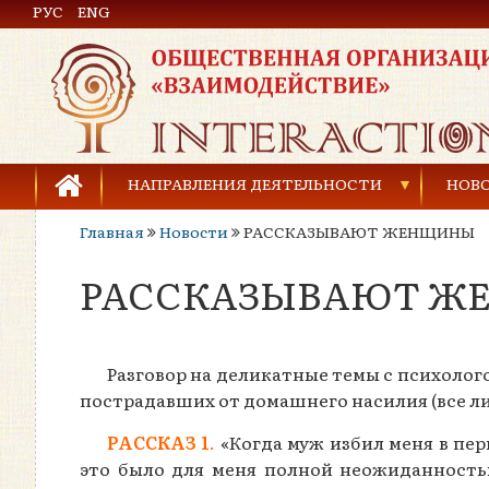
РУС
Общественная организация «Взаимодействие»
ENG
НАПРАВЛЕНИЯ ДЕЯТЕЛЬНОСТИ
НОВ
Главная
Новости
РАССКАЗЫВАЮТ ЖЕНЩИНЫ
Предупреждение торговли людьми
РАССКАЗЫВАЮТ 
Предупреждение насилия в семье
Права человека и развитие гражданского общ
Разговор на деликатные темы с психолого
Развитие детей и молодёжи
пострадавших от домашнего насилия (все 
РАССКАЗ 1
.
«Когда муж избил меня в перв
это было для меня полной неожиданность