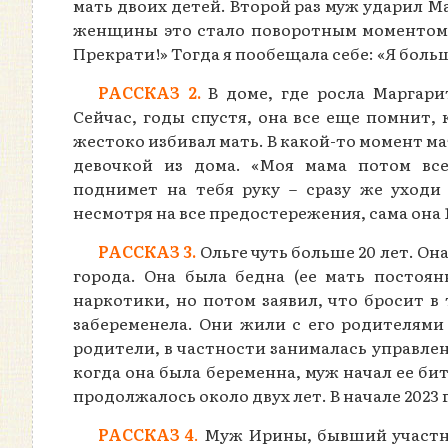
мать двоих детей. Второй раз муж ударил Ма
женщины это стало поворотным моментом. 
Прекрати!» Тогда я пообещала себе: «Я больш
РАССКАЗ 2.
В доме, где росла Маргарит
Сейчас, годы спустя, она все еще помнит,
жестоко избивал мать. В какой-то момент м
девочкой из дома. «Моя мама потом все
поднимет на тебя руку – сразу же уходи
несмотря на все предостережения, сама она 
РАССКАЗ 3.
Ольге чуть больше 20 лет. Он
города. Она была бедна (ее мать постоян
наркотики, но потом заявил, что бросит в
забеременела. Они жили с его родителями 
родители, в частности занималась управлен
когда она была беременна, муж начал ее бит
продолжалось около двух лет. В начале 2023 
РАССКАЗ 4
.
Муж Ирины, бывший участник