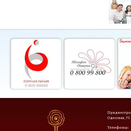
Приднестров
Одесская, 73
Телефоны: