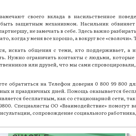
замечают своего вклада в насильственное повед
 быть защитным механизмом. Насильник обвиняет в
артнершу, не замечать в себе. Здесь важно разбирать
, когда у меня все хорошо, а вокруг все «сволочи». 
я, искать общения с теми, кто поддерживает, а н
ть. Нужно ограничить контакты с людьми, которые
венников или друзей, что мы сами спровоцировали,
жете обратиться на Телефон доверия 0 800 99 800 
ходных и праздничных дней. Помощь оказывается бес
вляется бесплатным, как со стационарной сети, так
9800. Специалисты ОО «Взаимодействие» помогут в
онсультации, сопровождение социального работник