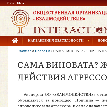
РУС
Общественная организация «Взаимодействие»
ENG
НАПРАВЛЕНИЯ ДЕЯТЕЛЬНОСТИ
НОВ
Главная
Новости
САМА ВИНОВАТА? ЖЕРТВА НА
Предупреждение торговли людьми
САМА ВИНОВАТА? Ж
Предупреждение насилия в семье
Права человека и развитие гражданского общ
ДЕЙСТВИЯ АГРЕССО
Развитие детей и молодёжи
Эксперты ОО «ВЗАИМОДЕЙСТВИЕ» отмеча
обращаются за помощью. Причина — же
спровоцировала агрессора, и сама она зачас