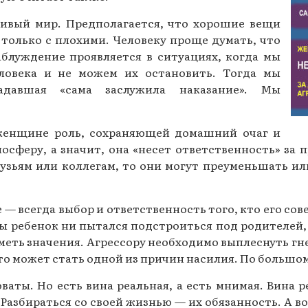
Газеты за 2015 г.
ивый мир. Предполагается, что хорошие вещи
только с плохими. Человеку проще думать, что
Газеты за 2014 г.
аблуждение проявляется в ситуациях, когда мы
Газеты за 2013 г.
еловека и не можем их остановить. Тогда мы
давшая «сама заслужила наказание». Мы
Газеты за 2012 г.
женщине роль, сохраняющей домашний очаг и
сферу, а значит, она «несет ответственность» за
узьям или коллегам, то они могут преуменьшать и
 — всегда выбор и ответственность того, кто его со
ы ребенок ни пытался подстроиться под родителей,
иметь значения. Агрессору необходимо выплеснуть гнев
Это может стать одной из причин насилия. По большо
ваты. Но есть вина реальная, а есть мнимая. Вина р
Разбираться со своей жизнью — их обязанность. А вот