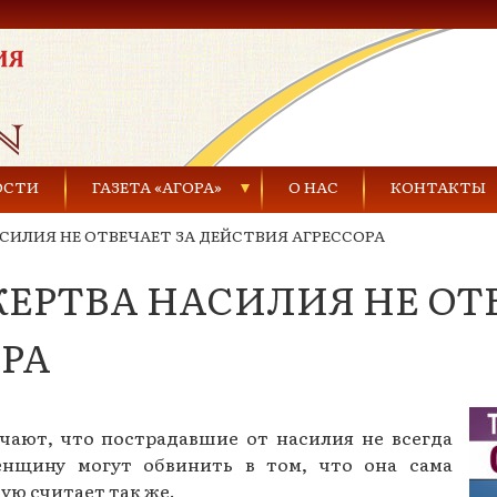
ОСТИ
ГАЗЕТА «АГОРА»
О НАС
КОНТАКТЫ
СИЛИЯ НЕ ОТВЕЧАЕТ ЗА ДЕЙСТВИЯ АГРЕССОРА
Газеты за 2021 г.
ЕРТВА НАСИЛИЯ НЕ ОТ
Газеты за 2020 г.
ества
Газеты за 2019 г.
РА
Газеты за 2018 г.
Газеты за 2017 г.
ют, что пострадавшие от насилия не всегда
нщину могут обвинить в том, что она сама
Газеты за 2016 г.
тую считает так же.