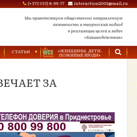
(+373 533) 8-99-77
interaction2002@mail.ru
Мы приветствуем общественно направленную
активность и творческий подход
в реализации целей и задач
«Взаимодействия»
«ЖЕНЩИНЫ. ДЕТИ.
СТАТЬИ
ПОЖИЛЫЕ ЛЮДИ»
Торговля людьми
ВЕЧАЕТ ЗА
Насилие в семье
Видеозаписи