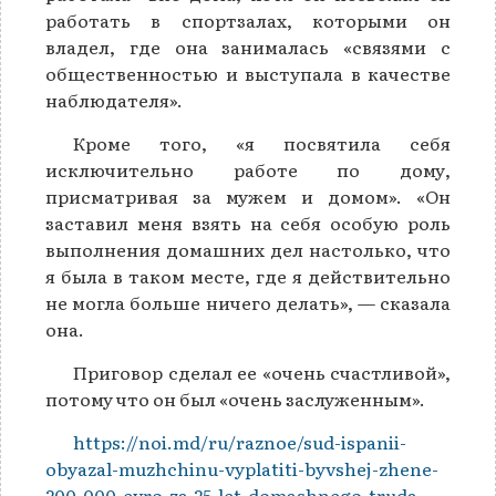
работать в спортзалах, которыми он
владел, где она занималась «связями с
общественностью и выступала в качестве
наблюдателя».
Кроме того, «я посвятила себя
исключительно работе по дому,
присматривая за мужем и домом». «Он
заставил меня взять на себя особую роль
выполнения домашних дел настолько, что
я была в таком месте, где я действительно
не могла больше ничего делать», — сказала
она.
Приговор сделал ее «очень счастливой»,
потому что он был «очень заслуженным».
https://noi.md/ru/raznoe/sud-ispanii-
obyazal-muzhchinu-vyplatiti-byvshej-zhene-
200-000-evro-za-25-let-domashnego-truda