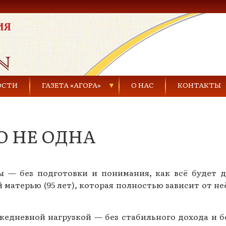
ОСТИ
ГАЗЕТА «АГОРА»
О НАС
КОНТАКТЫ
Газеты за 2021 г.
О НЕ ОДНА
Газеты за 2020 г.
ества
Газеты за 2019 г.
 — без подготовки и понимания, как всё будет д
Газеты за 2018 г.
 матерью (95 лет), которая полностью зависит от не
Газеты за 2017 г.
Газеты за 2016 г.
ежедневной нагрузкой — без стабильного дохода и б