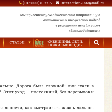
(+373 533) 8-99-77
interaction2002@mail.ru
Мы приветствуем общественно направленную
активность и творческий подход
в реализации целей и задач
«Взаимодействия»
«ЖЕНЩИНЫ. ДЕТИ.
СТАТЬИ
ПОЖИЛЫЕ ЛЮДИ»
Торговля людьми
Насилие в семье
Видеозаписи
альше. Дорога была сложной: они ехали в
ё. Этот уход — постоянный, без перерывов и
ез ясности, как выстраивать жизнь дальше.