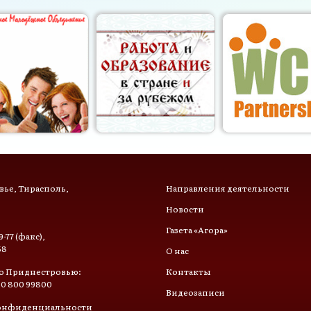
ье, Тирасполь,
Направления деятельности
Новости
Газета «Агора»
9-77 (факс),
58
О нас
о Приднестровью:
Контакты
 0 800 99800
Видеозаписи
онфиденциальности