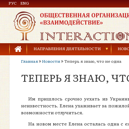
РУС
Общественная организация «Взаимодействие»
ENG
НАПРАВЛЕНИЯ ДЕЯТЕЛЬНОСТИ
НОВ
Главная
Новости
Теперь я знаю, что не одна
Предупреждение торговли людьми
ТЕПЕРЬ Я ЗНАЮ, ЧТ
Предупреждение насилия в семье
Права человека и развитие гражданского общ
Им пришлось срочно уехать из Украины
Развитие детей и молодёжи
неизвестность. Елена ухаживает за пожилой
возможности отлучиться.
На новом месте Елена осталась одна с 