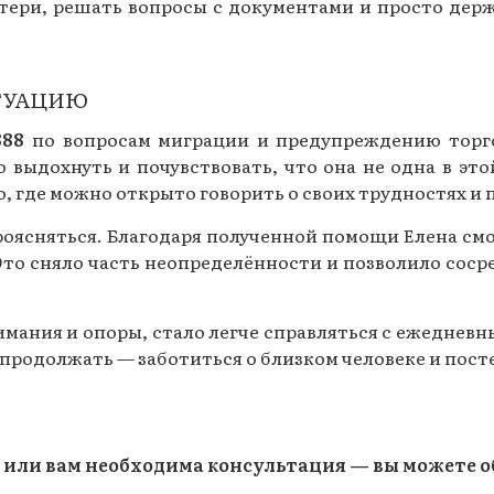
ери, решать вопросы с документами и просто держ
Газеты за 2015 г.
Газеты за 2014 г.
ТУАЦИЮ
Газеты за 2013 г.
888
по вопросам миграции и предупреждению торг
Газеты за 2012 г.
 выдохнуть и почувствовать, что она не одна в эт
, где можно открыто говорить о своих трудностях и
роясняться. Благодаря полученной помощи Елена см
 Это сняло часть неопределённости и позволило сос
имания и опоры, стало легче справляться с ежеднев
 продолжать — заботиться о близком человеке и пост
 или вам необходима консультация — вы можете о