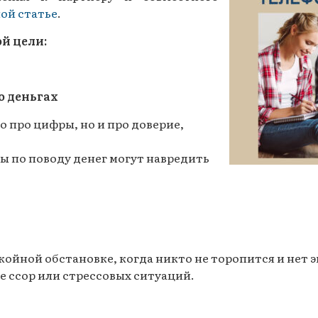
ой статье
.
Газеты за 2015 г.
й цели:
Газеты за 2014 г.
Газеты за 2013 г.
о деньгах
Газеты за 2012 г.
о про цифры, но и про доверие,
ы по поводу денег могут навредить
ойной обстановке, когда никто не торопится и нет
е ссор или стрессовых ситуаций.