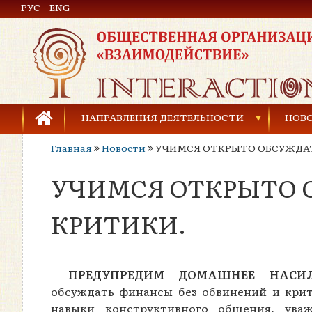
РУС
Общественная организация «Взаимодействие»
ENG
НАПРАВЛЕНИЯ ДЕЯТЕЛЬНОСТИ
НОВ
Главная
Новости
УЧИМСЯ ОТКРЫТО ОБСУЖДАТ
Предупреждение торговли людьми
УЧИМСЯ ОТКРЫТО 
Предупреждение насилия в семье
Права человека и развитие гражданского общ
КРИТИКИ.
Развитие детей и молодёжи
ПРЕДУПРЕДИМ ДОМАШНЕЕ НАСИ
обсуждать финансы без обвинений и крит
навыки конструктивного общения, ува