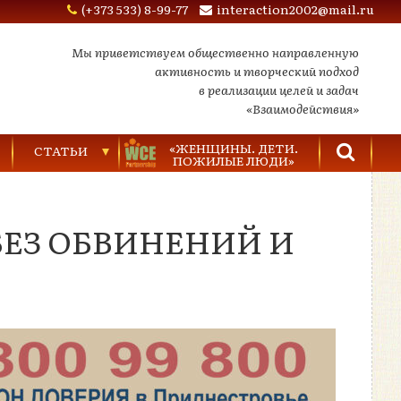
(+373 533) 8-99-77
interaction2002@mail.ru
Мы приветствуем общественно направленную
активность и творческий подход
в реализации целей и задач
«Взаимодействия»
«ЖЕНЩИНЫ. ДЕТИ.
СТАТЬИ
ПОЖИЛЫЕ ЛЮДИ»
Торговля людьми
ЕЗ ОБВИНЕНИЙ И
Насилие в семье
Видеозаписи