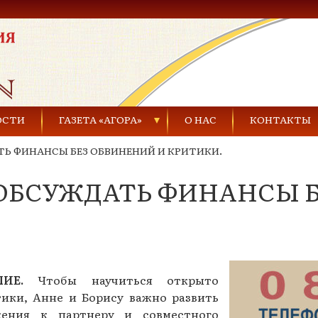
ОСТИ
ГАЗЕТА «АГОРА»
О НАС
КОНТАКТЫ
Ь ФИНАНСЫ БЕЗ ОБВИНЕНИЙ И КРИТИКИ.
Газеты за 2021 г.
ОБСУЖДАТЬ ФИНАНСЫ Б
Газеты за 2020 г.
ества
Газеты за 2019 г.
Газеты за 2018 г.
Газеты за 2017 г.
ЛИЕ.
Чтобы научиться открыто
ики, Анне и Борису важно развить
Газеты за 2016 г.
жения к партнеру и совместного