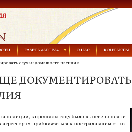
ОСТИ
ГАЗЕТА «АГОРА»
О НАС
КОНТАКТЫ
тировать случаи домашнего насилия
Газеты за 2021 г.
ЧАЩЕ ДОКУМЕНТИРОВАТЬ
Газеты за 2020 г.
ества
Газеты за 2019 г.
ЛИЯ
Газеты за 2018 г.
Газеты за 2017 г.
та полиции, в прошлом году было вынесено почти
 агрессорам приближаться к пострадавшим от их
Газеты за 2016 г.