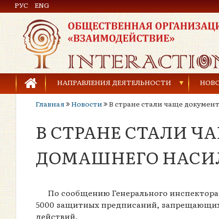
РУС
Общественная организация «Взаимодействие»
ENG
НАПРАВЛЕНИЯ ДЕЯТЕЛЬНОСТИ
НОВ
Главная
Новости
В стране стали чаще докумен
Предупреждение торговли людьми
В СТРАНЕ СТАЛИ 
Предупреждение насилия в семье
Права человека и развитие гражданского общ
ДОМАШНЕГО НАСИ
Развитие детей и молодёжи
По сообщению Генерального инспектора
5000 защитных предписаний, запрещающих
действий.