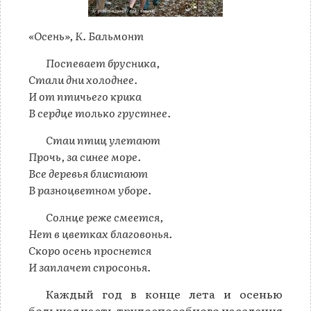
«Осень», К. Бальмонт
Поспевает брусника,
Стали дни холоднее.
И от птичьего крика
В сердце только грустнее.
Стаи птиц улетают
Прочь, за синее море.
Все деревья блистают
В разноцветном уборе.
Солнце реже смеется,
Нет в цветках благовонья.
Скоро осень проснется
И заплачет спросонья.
Каждый год в конце лета и осенью
большая часть трудоспособного населения