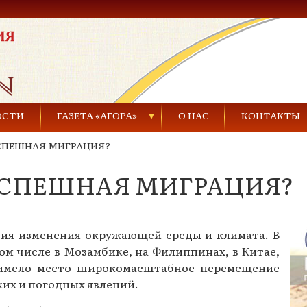
ОСТИ
ГАЗЕТА «АГОРА»
О НАС
КОНТАКТЫ
УСПЕШНАЯ МИГРАЦИЯ?
Газеты за 2021 г.
 УСПЕШНАЯ МИГРАЦИЯ?
Газеты за 2020 г.
ества
Газеты за 2019 г.
ия изменения окружающей среды и климата. В
Газеты за 2018 г.
 том числе в Мозамбике, на Филиппинах, в Китае,
Газеты за 2017 г.
имело место широкомасштабное перемещение
ких и погодных явлений.
Газеты за 2016 г.