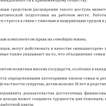
ным средством расширения такого доступа являет
актической подготовки на рабочем месте. Работ
к стресса в связи с тяжелым и изнуряющим трудом в
ным компонентом права на семейную жизнь.
нцев, могут действовать в качестве «инициаторов» 
нные также указывают на то, что объединение сем
нтом политики многих государств, особенно в запад
ется определенными категориями членов семьи и ре
(в частности супругам, детям моложе 18 лет и родс
редъявлять доказательства достаточных финансовы
ии дохода может создавать трудности для беженцев
аработной платы.