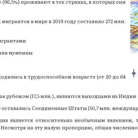
96,5%) проживают в тех странах, в которых они
Газеты за 2015 г.
Газеты за 2014 г.
игрантов в мире в 2019 году составило 272 млн.
Газеты за 2013 г.
мигрантами
Газеты за 2012 г.
ляли мужчины
одились в трудоспособном возрасте (от 20 до 64
а рубежом (17,5 млн.), являются выходцами из Индии
те оставались Соединенные Штаты (50,7 млн. междуна
ция является относительно необычным явлением, 
. Несмотря на эту малую пропорцию, общая числен