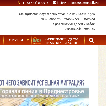
(+373 533) 8-99-77
interaction2002@mail.ru
Мы приветствуем общественно направленную
активность и творческий подход
в реализации целей и задач
«Взаимодействия»
«ЖЕНЩИНЫ. ДЕТИ.
СТАТЬИ
ПОЖИЛЫЕ ЛЮДИ»
Торговля людьми
Насилие в семье
Видеозаписи