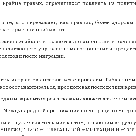
 крайне правых, стремящихся повлиять на политич
что те, кто переезжает, как правило, более здоров
 в которые они прибывают.
ы жизнестойкости являются динамичными и изменяю
 ненадлежащего управления миграционными процесс
тся люди после миграции.
сть мигрантов справляться с кризисом. Гибкая имм
кже восстанавливаться, преодолевая последствия криз
едным вариантом реагирования является так же и во
а Международной организации по миграции о миграци
аны или уже являетесь мигрантом, попавшим в трудн
УПРЕЖДЕНИЮ #НЕЛЕГАЛЬНОЙ #МИГРАЦИИ И #ТОРГОВ