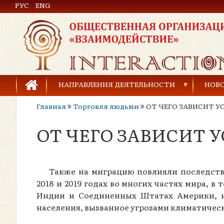
РУС
Общественная организация «Взаимодействие»
ENG
НАПРАВЛЕНИЯ ДЕЯТЕЛЬНОСТИ
НОВ
Главная
Торговля людьми
ОТ ЧЕГО ЗАВИСИТ 
Предупреждение торговли людьми
ОТ ЧЕГО ЗАВИСИТ
Предупреждение насилия в семье
Права человека и развитие гражданского общ
Также на миграцию повлияли последств
Развитие детей и молодёжи
2018 и 2019 годах во многих частях мира, в
Индии и Соединенных Штатах Америки, 
населения, вызванное угрозами климатичес