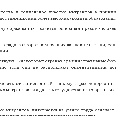
ятость и социальное участие мигрантов в прини
достижении ими более высоких уровней образования
му образованию является основным правом человека
ого ряда факторов, включая их языковые навыки, со
ции.
ствуют. В некоторых странах административные фор
нно если они не располагают определенными до
вать от записи детей в школу страх депортации 
ных мигрантов или давать государственным органам 
 не мигрантов, интеграция на рынке труда означае
принадлежности к принимающему обществу.