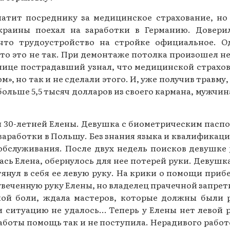
Газеты за 2015 г.
латит посреднику за медицинское страхование, но 
раины поехал на заработки в Германию. Довери
Газеты за 2014 г.
что трудоустройство на стройке официальное. Од
Газеты за 2013 г.
то это не так. При демонтаже потолка произошел н
нице пострадавший узнал, что медицинской страховки
Газеты за 2012 г.
», но так и не сделали этого. И, уже получив травму
 больше 5,5 тысяч долларов из своего кармана, мужчин
 30-летней Елены. Девушка с биометрическим пасп
 заработки в Польшу. Без знания языка и квалификаци
 обслуживания. После двух недель поисков девушке 
ась Елена, обернулось для нее потерей руки. Девушка
нул в себя ее левую руку. На крики о помощи приб
веченную руку Елены, но владелец прачечной запрети
мой боли, ждала мастеров, которые должны были 
и ситуацию не удалось… Теперь у Елены нет левой 
аботы помощь так и не поступила. Нерадивого работо