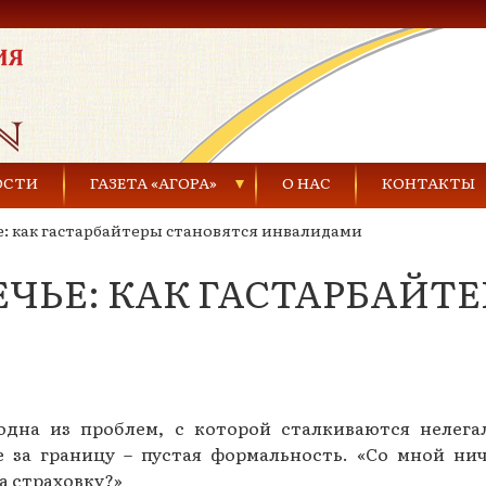
ОСТИ
ГАЗЕТА «АГОРА»
О НАС
КОНТАКТЫ
ье: как гастарбайтеры становятся инвалидами
Газеты за 2021 г.
ВЕЧЬЕ: КАК ГАСТАРБАЙТ
Газеты за 2020 г.
ества
Газеты за 2019 г.
Газеты за 2018 г.
Газеты за 2017 г.
одна из проблем, с которой сталкиваются нелег
 за границу – пустая формальность. «Со мной ни
Газеты за 2016 г.
а страховку?»