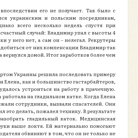
впоследствии его не получает. Так было с
лся украинским и польским посредникам,
нако всего несколько недель спустя при
есчастный случай: Владимир упал с высоты 4
 у него нет, а сам он – нелегал. Рекрутеры
, добиться от них компенсации Владимир так
а вернулся домой. Итог заработков более чем
ортом Украины решила последовать примеру
и Елена, как и большинство гастарбайтеров,
удалось устроиться на работу в прачечную.
 работала на гладильном катке. Когда Елена
ежали сотрудники, вызвали спасателей. Они
л это делать, пожалел технику. В результате
разобрать гладильный каток. Медицинская
руки выше локтя. Ей материально помогают
дателя обвиняют в том, что он не только не