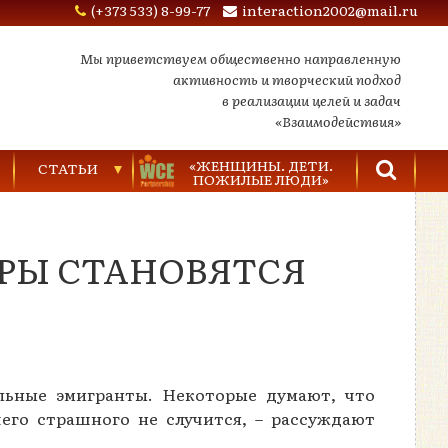
(+373 533) 8-99-77
interaction2002@mail.ru
Мы приветствуем общественно направленную
активность и творческий подход
в реализации целей и задач
«Взаимодействия»
«ЖЕНЩИНЫ. ДЕТИ.
СТАТЬИ
ПОЖИЛЫЕ ЛЮДИ»
Торговля людьми
ЕРЫ СТАНОВЯТСЯ
Насилие в семье
Видеозаписи
альные эмигранты. Некоторые думают, что
чего страшного не случится, – рассуждают