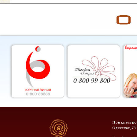
Приднестров
Одесская, 73