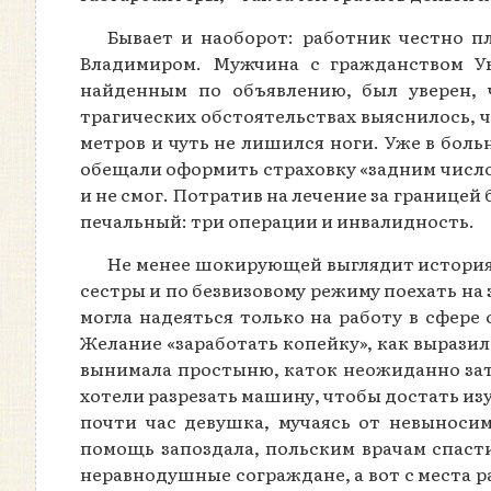
Бывает и наоборот: работник честно п
Владимиром. Мужчина с гражданством Ук
найденным по объявлению, был уверен, 
трагических обстоятельствах выяснилось, ч
метров и чуть не лишился ноги. Уже в боль
обещали оформить страховку «задним числом
и не смог. Потратив на лечение за границей
печальный: три операции и инвалидность.
Не менее шокирующей выглядит история
сестры и по безвизовому режиму поехать на
могла надеяться только на работу в сфере
Желание «заработать копейку», как выразил
вынимала простыню, каток неожиданно затя
хотели разрезать машину, чтобы достать изу
почти час девушка, мучаясь от невыноси
помощь запоздала, польским врачам спаст
неравнодушные сограждане, а вот с места р