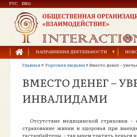
РУС
Общественная организация «Взаимодействие»
ENG
НАПРАВЛЕНИЯ ДЕЯТЕЛЬНОСТИ
НОВ
Главная
Торговля людьми
Вместо денег – увеч
Предупреждение торговли людьми
ВМЕСТО ДЕНЕГ – У
Предупреждение насилия в семье
Права человека и развитие гражданского общ
ИНВАЛИДАМИ
Развитие детей и молодёжи
Отсутствие медицинской страховки – 
страхование жизни и здоровья при выезде
гастарбайтеры, – так зачем тратить деньги н