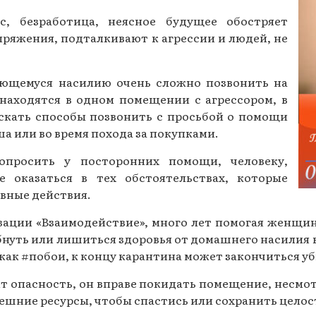
Газеты за 2015 г.
, безработица, неясное будущее обостряет
ряжения, подталкивают к агрессии и людей, не
Газеты за 2014 г.
Газеты за 2013 г.
ающемуся насилию очень сложно позвонить на
находятся в одном помещении с агрессором, в
Газеты за 2012 г.
скать способы позвонить с просьбой о помощи
ша или во время похода за покупками.
просить у посторонних помощи, человеку,
 оказаться в тех обстоятельствах, которые
вные действия.
ации «Взаимодействие», много лет помогая женщин
бнуть или лишиться здоровья от домашнего насилия 
 как #побои, к концу карантина может закончиться у
ит опасность, он вправе покидать помещение, несмо
ешние ресурсы, чтобы спастись или сохранить целост