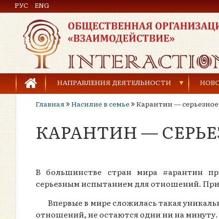
РУС
Общественная организация «Взаимодействие»
ENG
НАПРАВЛЕНИЯ ДЕЯТЕЛЬНОСТИ
НОВ
Главная
Насилие в семье
Карантин — серьезное
Предупреждение торговли людьми
КАРАНТИН — СЕРЬ
Предупреждение насилия в семье
Права человека и развитие гражданского общ
Развитие детей и молодёжи
В большинстве стран мира #арантин п
серьезным испытанием для отношений. При
Впервые в мире сложилась такая уникал
отношений, не остаются одни ни на минуту.