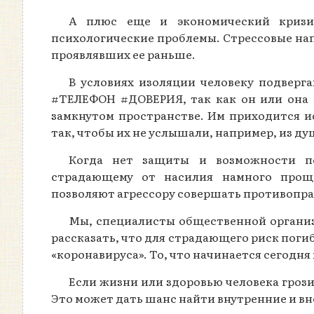
А плюс еще и экономический кризис
психологические проблемы. Стрессовые нап
проявлявших ее раньше.
В условиях изоляции человеку подверг
#ТЕЛЕФОН #ДОВЕРИЯ, так как он или она 
замкнутом пространстве. Им приходится и
так, чтобы их не услышали, например, из ду
Когда нет защиты и возможности по
страдающему от насилия намного проще
позволяют агрессору совершать противопра
Мы, специалисты общественной организ
рассказать, что для страдающего риск поги
«коронавируса». То, что начинается сегодня
Если жизни или здоровью человека гроз
Это может дать шанс найти внутренние и вн