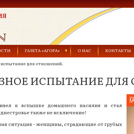
ОСТИ
ГАЗЕТА «АГОРА»
О НАС
КОНТАКТЫ
 испытание для отношений.
Газеты за 2021 г.
ЕЗНОЕ ИСПЫТАНИЕ ДЛЯ
Газеты за 2020 г.
ества
Газеты за 2019 г.
Газеты за 2018 г.
ривел к вспышке домашнего насилия и стал
днестровье также не исключение!
Газеты за 2017 г.
ьная ситуация – женщины, страдающие от грубых
Газеты за 2016 г.