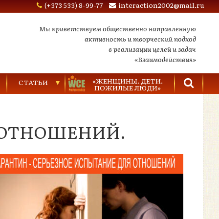
(+373 533) 8-99-77
interaction2002@mail.ru
Мы приветствуем общественно направленную
активность и творческий подход
в реализации целей и задач
«Взаимодействия»
«ЖЕНЩИНЫ. ДЕТИ.
СТАТЬИ
ПОЖИЛЫЕ ЛЮДИ»
Торговля людьми
 ОТНОШЕНИЙ.
Насилие в семье
Видеозаписи